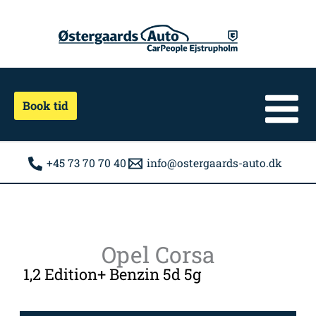
Gå
til
indholdet
Book tid
+45 73 70 70 40
info@ostergaards-auto.dk
Opel Corsa
1,2 Edition+ Benzin 5d 5g