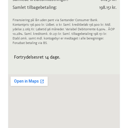
Samlet tilbagebetaling:
198.151
kr.
Finansiering på lån uden pant via Santander Consumer Bank.
Kontantpris 136.900 kr. Udbet. 0 kr. Saml. kreditbeløb 136.900 kr. Mdl.
ydelse 2.065 Kr. Løbetid 96 måneder. Variabel Debitorrente 6,90% . ÅOP
10,28%. Saml. kreditomk. 61.251 kr. Saml. tilbagebetaling 198.151 kr.
Etabl.omk. samt mdl. kontogebyr er medtaget i alle beregninger.
Forudsat betaling via BS.
Fortrydelsesret 14 dage.