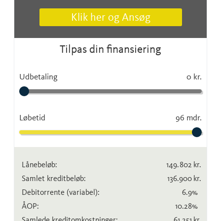
Klik her og Ansøg
Tilpas din finansiering
Udbetaling
0 kr.
Løbetid
96 mdr.
Lånebeløb:
149.802
kr.
Samlet kreditbeløb:
136.900
kr.
Debitorrente
(variabel)
:
6.9
%
ÅOP:
10.28
%
Samlede kreditomkostninger:
61.251
kr.