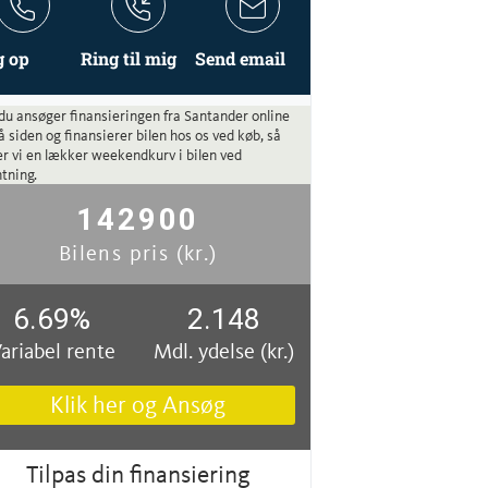
g op
Ring til mig
Send email
du ansøger finansieringen fra Santander online
å siden og finansierer bilen hos os ved køb, så
r vi en lækker weekendkurv i bilen ved
tning.
142900
Bilens pris (kr.)
6.69
%
2.148
ariabel rente
Mdl. ydelse (kr.)
Klik her og Ansøg
Tilpas din finansiering