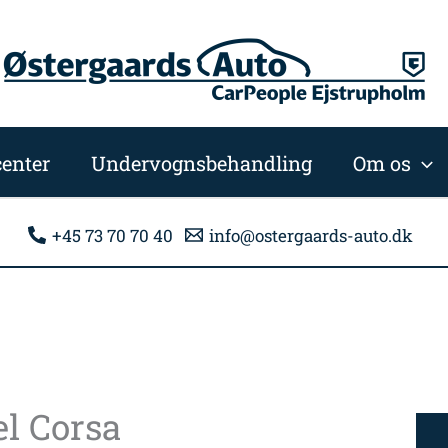
enter
Undervognsbehandling
Om os
+45 73 70 70 40
info@ostergaards-auto.dk
l Corsa