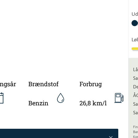
Ud
Lø
Lå
Sa
ingsår
Brændstof
Forbrug
De
Å
Benzin
26,8 km/l
Sa
Sa
Fin
Ba
Kon