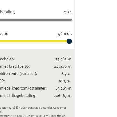
betaling
0 kr.
betid
96 mdr.
nebeløb:
155.982
kr.
mlet kreditbeløb:
142.900
kr.
bitorrente
(variabel)
:
6.9
%
OP:
10.17
%
mlede kreditomkostninger:
63.263
kr.
mlet tilbagebetaling:
206.163
kr.
ansiering på lån uden pant via Santander Consumer
nk.
tantpris 142.900 kr. Udbet. 0 kr. Saml. kreditbeløb