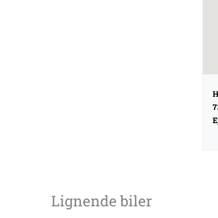
H
7
E
Lignende biler