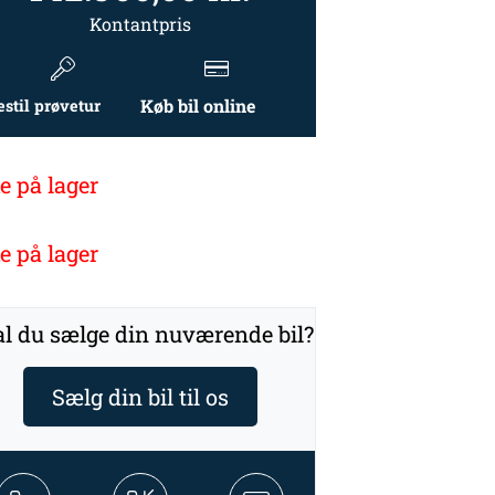
Kontantpris
Køb bil online
estil prøvetur
e på lager
e på lager
l du sælge din nuværende bil?
Sælg din bil til os