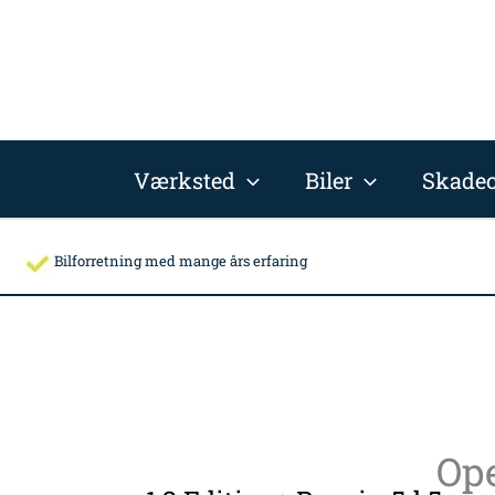
Gå
til
indholdet
Værksted
Biler
Skadec
Bilforretning med mange års erfaring
Ope