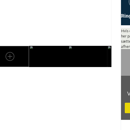
Rin
Hvis 
her p
sætte
afhen
V