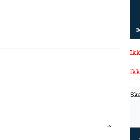
B
Ikk
Ikk
Ska