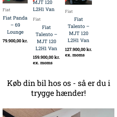
Fiat
Fiat
Fiat Panda
Fiat
Fiat
– 69
Talento –
Fiat
Lounge
MJT 120
Talento –
L2H1 Van
79.900,00
kr.
MJT 120
L2H1 Van
127.900,00
kr.
ex. moms
159.900,00
kr.
ex. moms
Køb din bil hos os - så er du i
trygge hænder!