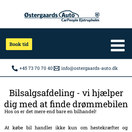
Gå
til
indholdet
Book tid
+45 73 70 70 40
info@ostergaards-auto.dk
Bilsalgsafdeling - vi hjælper
dig med at finde drømmebilen
Hos os er det mere end bare en bilhandel!
At købe bil handler ikke kun om hestekræfter og