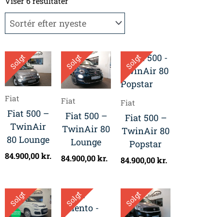
efter
Viser 6 resultater
seneste
Solgt
Solgt
Solgt
Fiat
Fiat
Fiat
Fiat 500 –
Fiat 500 –
Fiat 500 –
TwinAir
TwinAir 80
TwinAir 80
80 Lounge
Lounge
Popstar
84.900,00
kr.
84.900,00
kr.
84.900,00
kr.
Solgt
Solgt
Solgt