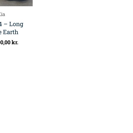
ia
4 – Long
 Earth
00,00
kr.