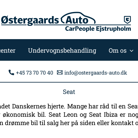
enter
Undervognsbehandling
Om os
+45 73 70 70 40
info@ostergaards-auto.dk
Seat
et Danskernes hjerte. Mange har råd til en Seat 
og økonomisk bil. Seat Leon og Seat Ibiza er no
 drømme bil til salg her på siden eller kontakt 