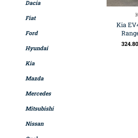
Dacia
K
Fiat
Kia EV
Range
Ford
324.8
Hyundai
Kia
Mazda
Mercedes
Mitsubishi
Nissan