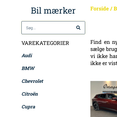
Bil mærker
Forside
/
B
Søg
Find en ny
VAREKATEGORIER
sælge brugt
Audi
vi ikke har
ikke er vi
BMW
Chevrolet
Citroën
Cupra