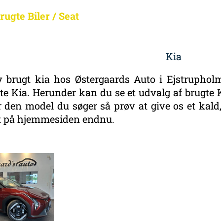
rugte Biler
/
Seat
Kia
 brugt kia hos Østergaards Auto i Ejstruphol
e Kia. Herunder kan du se et udvalg af brugte Ki
 den model du søger så prøv at give os et kald, 
st på hjemmesiden endnu.