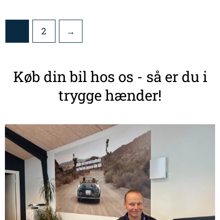
1
2
→
Køb din bil hos os - så er du i
trygge hænder!