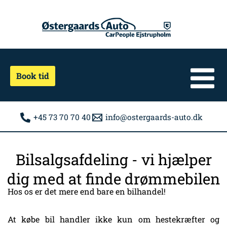
Gå
til
indholdet
Book tid
+45 73 70 70 40
info@ostergaards-auto.dk
Bilsalgsafdeling - vi hjælper
dig med at finde drømmebilen
Hos os er det mere end bare en bilhandel!
At købe bil handler ikke kun om hestekræfter og