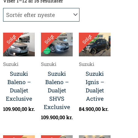
efter
Viser 1–12 af 16 resultater
seneste
Solgt
Solgt
Solgt
Suzuki
Suzuki
Suzuki
Suzuki
Suzuki
Suzuki
Baleno –
Baleno –
Ignis –
Dualjet
Dualjet
Dualjet
Exclusive
SHVS
Active
Exclusive
109.900,00
kr.
84.900,00
kr.
109.900,00
kr.