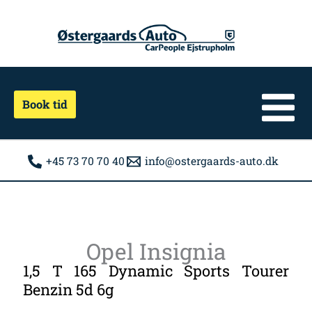
Gå
til
indholdet
Book tid
+45 73 70 70 40
info@ostergaards-auto.dk
Opel Insignia
1,5 T 165 Dynamic Sports Tourer
Benzin 5d 6g