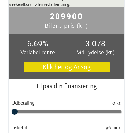
weekendkurv i bilen ved afhentning.
209900
Bilens pris (kr.)
6.69
%
3.078
Variabel rente
Mdl. ydelse (kr.)
Klik her og Ansøg
Tilpas din finansiering
Udbetaling
0 kr.
Løbetid
96 mdr.