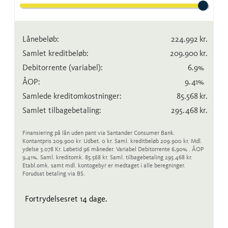
Lånebeløb:
224.992
kr.
Samlet kreditbeløb:
209.900
kr.
Debitorrente
(variabel)
:
6.9
%
ÅOP:
9.41
%
Samlede kreditomkostninger:
85.568
kr.
Samlet tilbagebetaling:
295.468
kr.
Finansiering på lån uden pant via Santander Consumer Bank.
Kontantpris 209.900 kr. Udbet. 0 kr. Saml. kreditbeløb 209.900 kr. Mdl.
ydelse 3.078 Kr. Løbetid 96 måneder. Variabel Debitorrente 6,90% . ÅOP
9,41%. Saml. kreditomk. 85.568 kr. Saml. tilbagebetaling 295.468 kr.
Etabl.omk. samt mdl. kontogebyr er medtaget i alle beregninger.
Forudsat betaling via BS.
Fortrydelsesret 14 dage.