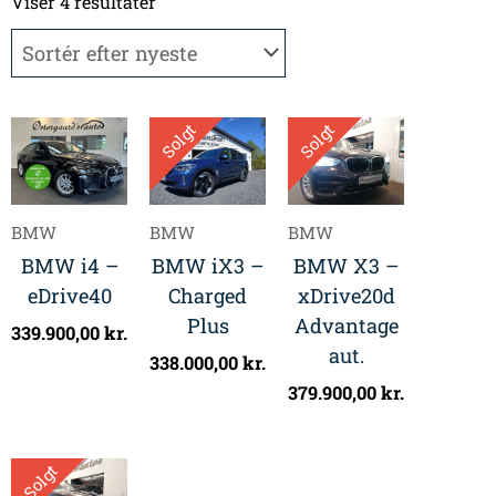
efter
Viser 4 resultater
seneste
Solgt
Solgt
BMW
BMW
BMW
BMW i4 –
BMW iX3 –
BMW X3 –
eDrive40
Charged
xDrive20d
Plus
Advantage
339.900,00
kr.
aut.
338.000,00
kr.
379.900,00
kr.
Solgt