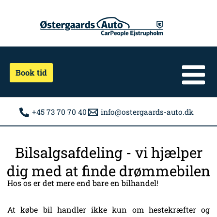
Gå
til
indholdet
Book tid
+45 73 70 70 40
info@ostergaards-auto.dk
Bilsalgsafdeling - vi hjælper
dig med at finde drømmebilen
Hos os er det mere end bare en bilhandel!
At købe bil handler ikke kun om hestekræfter og