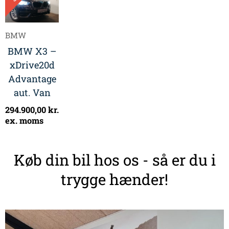
BMW
BMW X3 –
xDrive20d
Advantage
aut. Van
294.900,00
kr.
ex. moms
Køb din bil hos os - så er du i
trygge hænder!