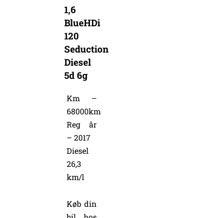
1,6
BlueHDi
120
Seduction
Diesel
5d 6g
Km –
68000km
Reg år
– 2017
Diesel
26,3
km/l
Køb din
bil hos