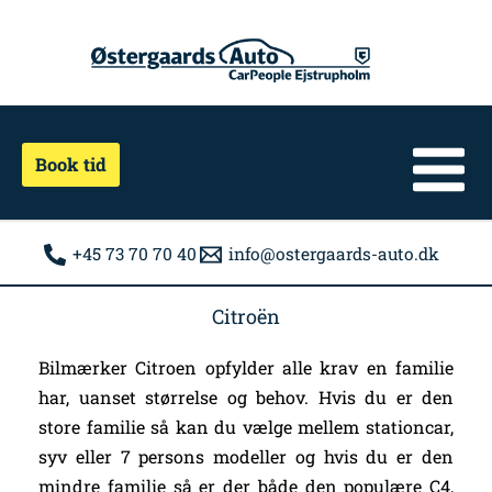
Gå
til
indholdet
Book tid
+45 73 70 70 40
info@ostergaards-auto.dk
Citroën
Bilmærker Citroen opfylder alle krav en familie
har, uanset størrelse og behov. Hvis du er den
store familie så kan du vælge mellem stationcar,
syv eller 7 persons modeller og hvis du er den
mindre familie så er der både den populære C4,