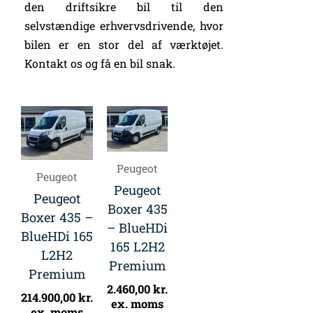
den driftsikre bil til den
selvstændige erhvervsdrivende, hvor
bilen er en stor del af værktøjet.
Kontakt os og få en bil snak.
Peugeot
Peugeot
Peugeot
Peugeot
Boxer 435
Boxer 435 –
– BlueHDi
BlueHDi 165
165 L2H2
L2H2
Premium
Premium
2.460,00
kr.
214.900,00
kr.
ex. moms
ex. moms