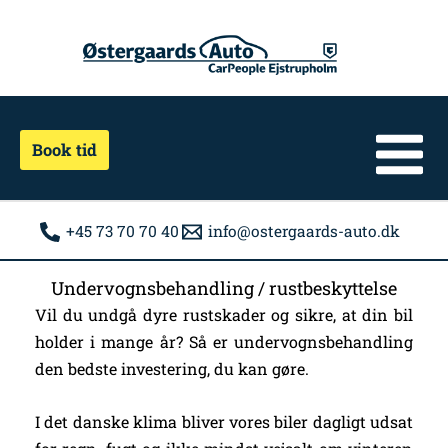
Gå
Facebook
til
indholdet
Book tid
+45 73 70 70 40
info@ostergaards-auto.dk
Undervognsbehandling / rustbeskyttelse
Vil du undgå dyre rustskader og sikre, at din bil
holder i mange år? Så er undervognsbehandling
den bedste investering, du kan gøre.
I det danske klima bliver vores biler dagligt udsat