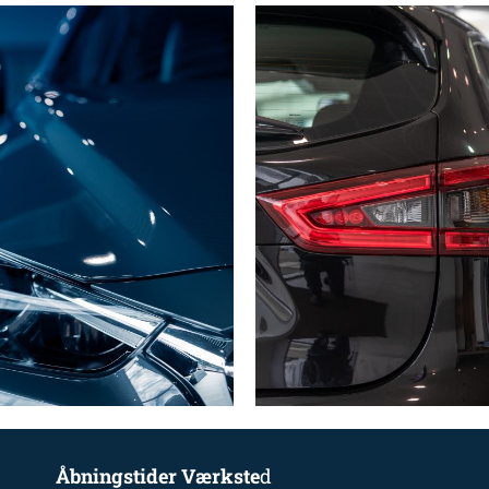
Åbningstider Værkste
d