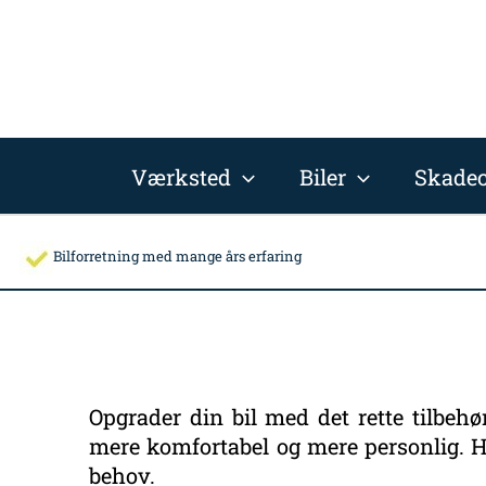
Gå
Facebook
til
indholdet
Værksted
Biler
Skadec
Bilforretning med mange års erfaring
Opgrader din bil med det rette tilbehø
mere komfortabel og mere personlig. Hos
behov.