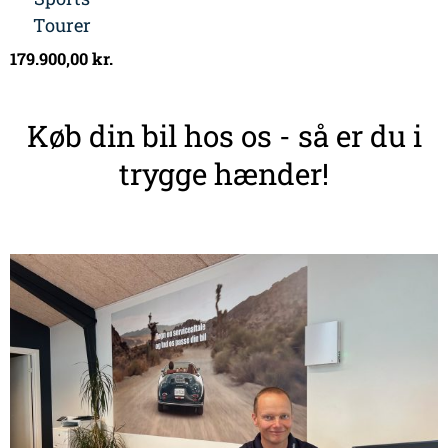
Tourer
179.900,00
kr.
Køb din bil hos os - så er du i
trygge hænder!