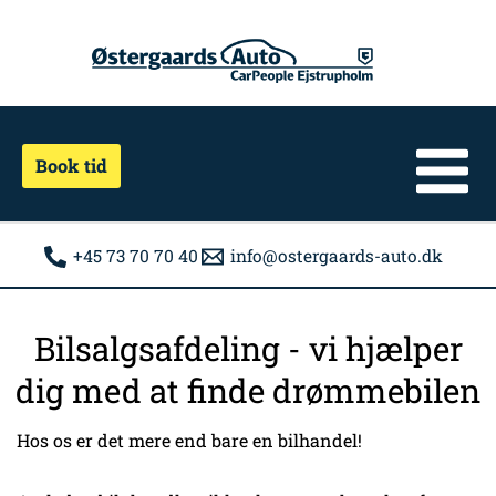
Gå
til
indholdet
Book tid
+45 73 70 70 40
info@ostergaards-auto.dk
Bilsalgsafdeling - vi hjælper
dig med at finde drømmebilen
Hos os er det mere end bare en bilhandel!