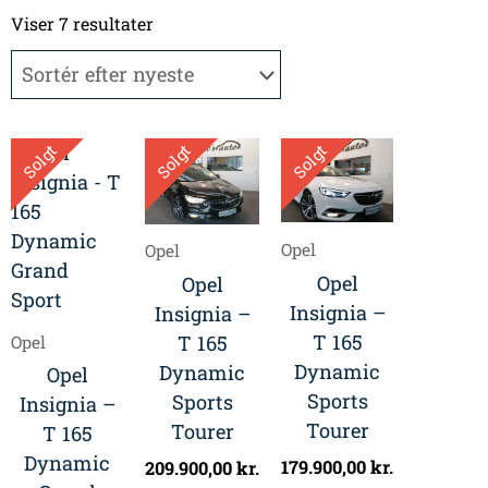
Sorteret
efter
Viser 7 resultater
seneste
Solgt
Solgt
Solgt
Opel
Opel
Opel
Opel
Insignia –
Insignia –
T 165
T 165
Opel
Dynamic
Dynamic
Opel
Sports
Sports
Insignia –
Tourer
Tourer
T 165
Dynamic
179.900,00
kr.
209.900,00
kr.