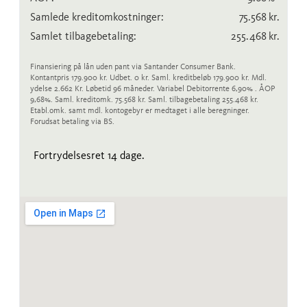
Samlede kreditomkostninger:
75.568
kr.
Samlet tilbagebetaling:
255.468
kr.
Finansiering på lån uden pant via Santander Consumer Bank.
Kontantpris 179.900 kr. Udbet. 0 kr. Saml. kreditbeløb 179.900 kr. Mdl.
ydelse 2.662 Kr. Løbetid 96 måneder. Variabel Debitorrente 6,90% . ÅOP
9,68%. Saml. kreditomk. 75.568 kr. Saml. tilbagebetaling 255.468 kr.
Etabl.omk. samt mdl. kontogebyr er medtaget i alle beregninger.
Forudsat betaling via BS.
Fortrydelsesret 14 dage.