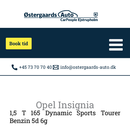
Gå
til
indholdet
Book tid
+45 73 70 70 40
info@ostergaards-auto.dk
Opel Insignia
1,5 T 165 Dynamic Sports Tourer
Benzin 5d 6g