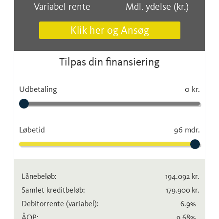
Variabel rente
Mdl. ydelse (kr.)
Klik her og Ansøg
Tilpas din finansiering
Udbetaling
0 kr.
Løbetid
96 mdr.
Lånebeløb:
194.092
kr.
Samlet kreditbeløb:
179.900
kr.
Debitorrente
(variabel)
:
6.9
%
ÅOP:
9.68
%