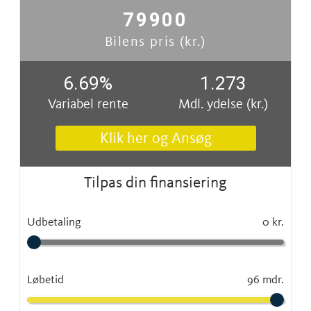
79900
Bilens pris (kr.)
6.69
%
1.273
Variabel rente
Mdl. ydelse (kr.)
Klik her og Ansøg
Tilpas din finansiering
Udbetaling
0 kr.
Løbetid
96 mdr.