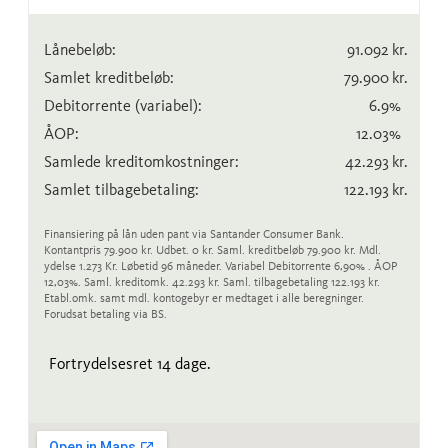
Lånebeløb:
91.092
kr.
Samlet kreditbeløb:
79.900
kr.
Debitorrente
(variabel)
:
6.9
%
ÅOP:
12.03
%
Samlede kreditomkostninger:
42.293
kr.
Samlet tilbagebetaling:
122.193
kr.
Finansiering på lån uden pant via Santander Consumer Bank.
Kontantpris 79.900 kr. Udbet. 0 kr. Saml. kreditbeløb 79.900 kr. Mdl.
ydelse 1.273 Kr. Løbetid 96 måneder. Variabel Debitorrente 6,90% . ÅOP
12,03%. Saml. kreditomk. 42.293 kr. Saml. tilbagebetaling 122.193 kr.
Etabl.omk. samt mdl. kontogebyr er medtaget i alle beregninger.
Forudsat betaling via BS.
Fortrydelsesret 14 dage.