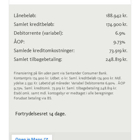
Lånebeløb:
188.942
kr.
Samlet kreditbeløb:
174.900
kr.
Debitorrente
(variabel)
:
6.9
%
ÅOP:
9.73
%
Samlede kreditomkostninger:
73.919
kr.
Samlet tilbagebetaling:
248.819
kr.
Finansiering på lån uden pant via Santander Consumer Bank.
Kontantpris 174.900 kr. Udbet. 0 kr. Saml. kreditbeløb 174.900 kr. Mdl.
ydelse 2.592 Kr. Løbetid 96 måneder. Variabel Debitorrente 6,90% . ÅOP
9,73%. Saml. kreditomk. 73.919 kr. Saml. tilbagebetaling 248.819 kr.
Etabl.omk. samt mdl. kontogebyr er medtaget i alle beregninger.
Forudsat betaling via BS.
Fortrydelsesret 14 dage.