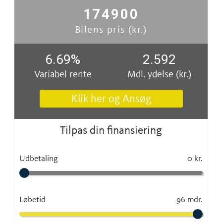
174900
Bilens pris (kr.)
6.69
%
2.592
Variabel rente
Mdl. ydelse (kr.)
Klik her og Ansøg
Tilpas din finansiering
Udbetaling
0 kr.
Løbetid
96 mdr.