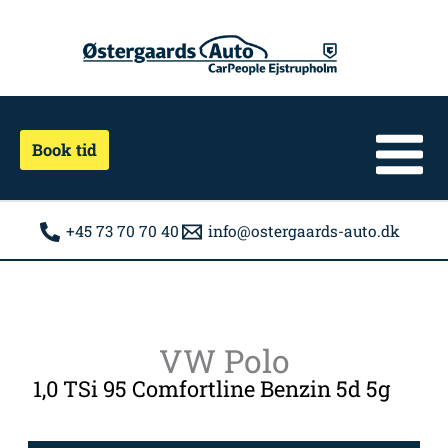
Gå
til
indholdet
Book tid
+45 73 70 70 40
info@ostergaards-auto.dk
VW Polo
1,0 TSi 95 Comfortline Benzin 5d 5g