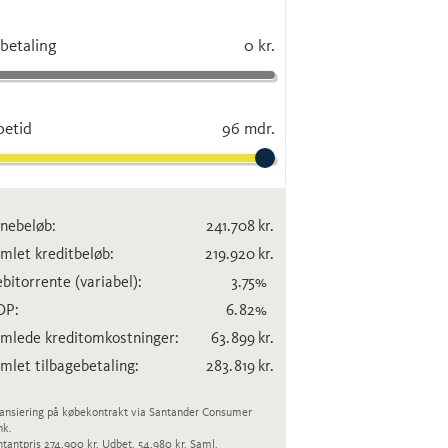
betaling
0 kr.
betid
96 mdr.
nebeløb:
241.708
kr.
mlet kreditbeløb:
219.920
kr.
bitorrente
(variabel)
:
3.75
%
OP:
6.82
%
mlede kreditomkostninger:
63.899
kr.
mlet tilbagebetaling:
283.819
kr.
ansiering på købekontrakt via Santander Consumer
nk.
tantpris 274.900 kr. Udbet. 54.980 kr. Saml.