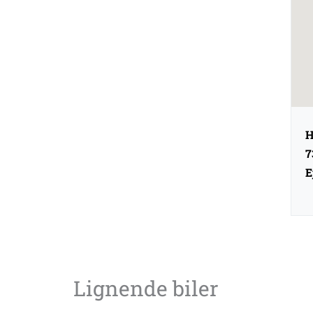
H
7
E
Lignende biler