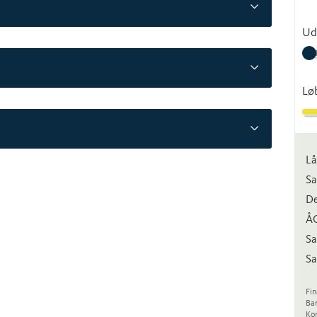
Ud
Lø
Lå
Sa
De
Å
Sa
Sa
Fin
Ba
Kon