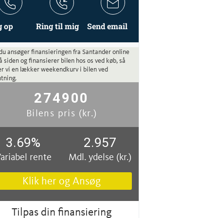
g op
Ring til mig
Send email
du ansøger finansieringen fra Santander online
å siden og finansierer bilen hos os ved køb, så
r vi en lækker weekendkurv i bilen ved
tning.
274900
Bilens pris (kr.)
3.69
%
2.957
ariabel rente
Mdl. ydelse (kr.)
Klik her og Ansøg
Tilpas din finansiering