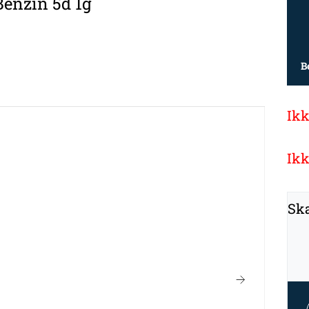
Benzin 5d 1g
B
Ikk
Ikk
Ska