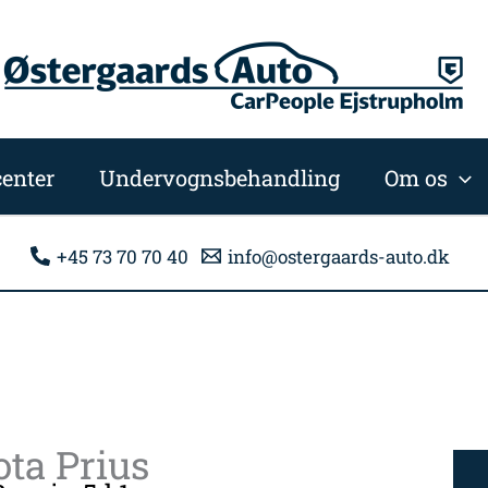
enter
Undervognsbehandling
Om os
+45 73 70 70 40
info@ostergaards-auto.dk
ta Prius