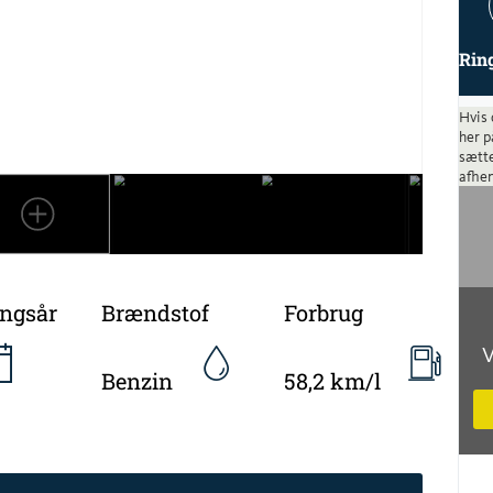
Rin
Hvis 
her p
sætte
afhen
ingsår
Brændstof
Forbrug
V
Benzin
58,2 km/l