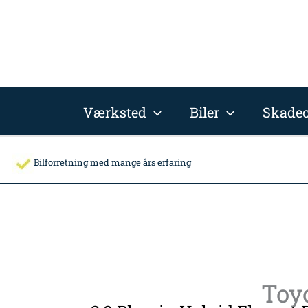
Gå
til
indholdet
Værksted
Biler
Skadec
Bilforretning med mange års erfaring
Toyo