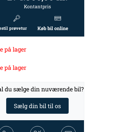
Kontantpris
Køb bil online
estil prøvetur
e på lager
e på lager
l du sælge din nuværende bil?
Sælg din bil til os