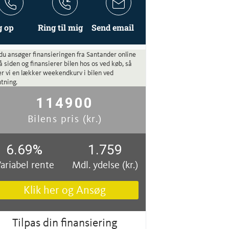
g op
Ring til mig
Send email
du ansøger finansieringen fra Santander online
å siden og finansierer bilen hos os ved køb, så
r vi en lækker weekendkurv i bilen ved
tning.
114900
Bilens pris (kr.)
6.69
%
1.759
ariabel rente
Mdl. ydelse (kr.)
Klik her og Ansøg
Tilpas din finansiering