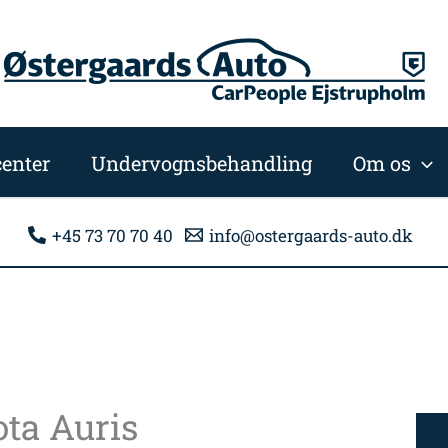
enter
Undervognsbehandling
Om os
+45 73 70 70 40
info@ostergaards-auto.dk
ta Auris