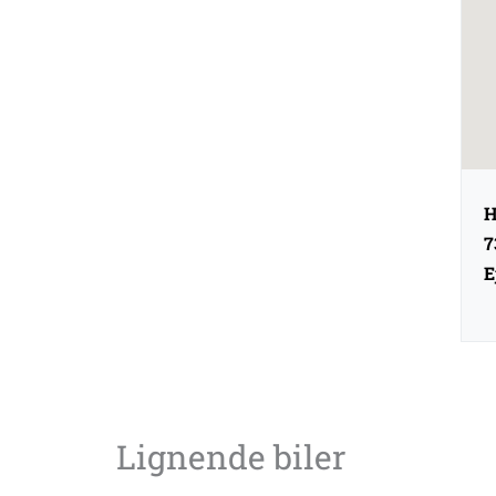
H
7
E
Lignende biler