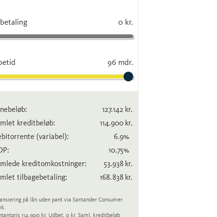
betaling
0 kr.
betid
96 mdr.
nebeløb:
127.142
kr.
mlet kreditbeløb:
114.900
kr.
bitorrente
(variabel)
:
6.9
%
OP:
10.75
%
mlede kreditomkostninger:
53.938
kr.
mlet tilbagebetaling:
168.838
kr.
ansiering på lån uden pant via Santander Consumer
nk.
tantpris 114.900 kr. Udbet. 0 kr. Saml. kreditbeløb