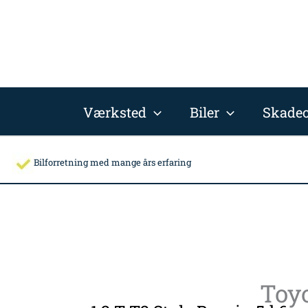
Gå
til
indholdet
Værksted
Biler
Skadec
Bilforretning med mange års erfaring
Toyo