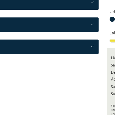
Ud
Lø
Lå
Sa
De
Å
Sa
Sa
Fin
Ba
Kon