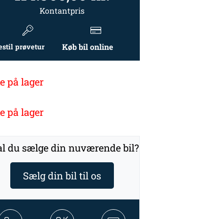
Kontantpris
Køb bil online
estil prøvetur
e på lager
e på lager
l du sælge din nuværende bil?
Sælg din bil til os