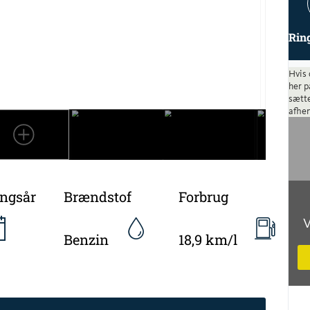
Rin
Hvis 
her p
sætte
afhen
ingsår
Brændstof
Forbrug
V
Benzin
18,9 km/l