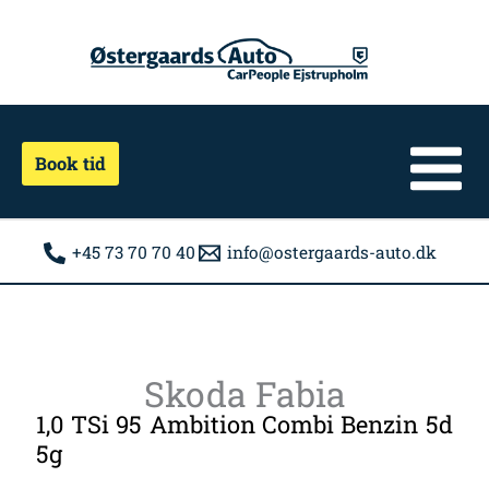
Gå
til
indholdet
Book tid
+45 73 70 70 40
info@ostergaards-auto.dk
Skoda Fabia
1,0 TSi 95 Ambition Combi Benzin 5d
5g