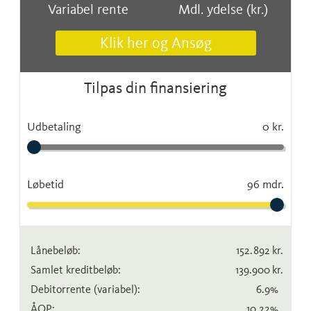
Variabel rente
Mdl. ydelse (kr.)
Klik her og Ansøg
Tilpas din finansiering
Udbetaling
0 kr.
Løbetid
96 mdr.
Lånebeløb:
152.892
kr.
Samlet kreditbeløb:
139.900
kr.
Debitorrente
(variabel)
:
6.9
%
ÅOP:
10.22
%