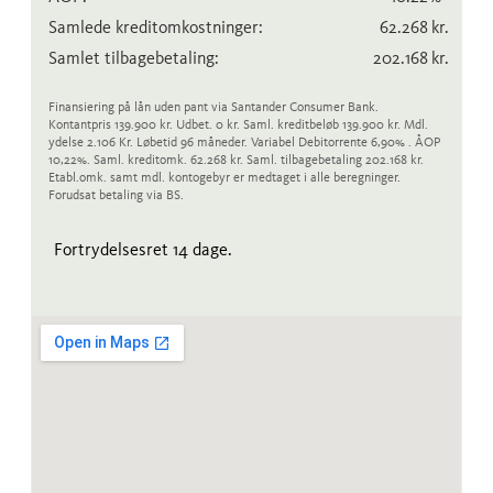
Samlede kreditomkostninger:
62.268
kr.
Samlet tilbagebetaling:
202.168
kr.
Finansiering på lån uden pant via Santander Consumer Bank.
Kontantpris 139.900 kr. Udbet. 0 kr. Saml. kreditbeløb 139.900 kr. Mdl.
ydelse 2.106 Kr. Løbetid 96 måneder. Variabel Debitorrente 6,90% . ÅOP
10,22%. Saml. kreditomk. 62.268 kr. Saml. tilbagebetaling 202.168 kr.
Etabl.omk. samt mdl. kontogebyr er medtaget i alle beregninger.
Forudsat betaling via BS.
Fortrydelsesret 14 dage.