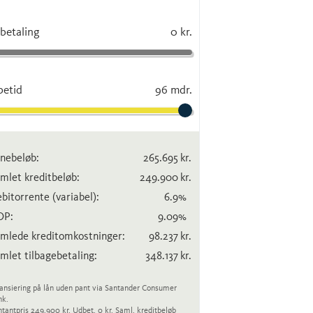
betaling
0 kr.
betid
96 mdr.
nebeløb:
265.695
kr.
mlet kreditbeløb:
249.900
kr.
bitorrente
(variabel)
:
6.9
%
OP:
9.09
%
mlede kreditomkostninger:
98.237
kr.
mlet tilbagebetaling:
348.137
kr.
ansiering på lån uden pant via Santander Consumer
nk.
tantpris 249.900 kr. Udbet. 0 kr. Saml. kreditbeløb