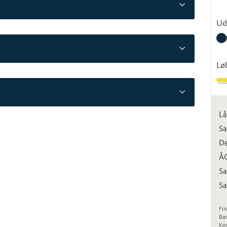
Ud
Lø
Lå
Sa
De
Å
Sa
Sa
Fin
Ba
Kon