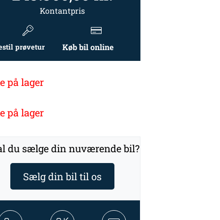
Kontantpris
Køb bil online
estil prøvetur
e på lager
e på lager
l du sælge din nuværende bil?
Sælg din bil til os