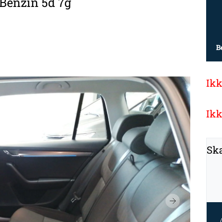
 Benzin 5d 7g
B
Ikk
Ikk
Ska