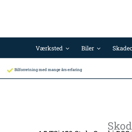
Gå
til
indholdet
Værksted
Biler
Skadec
Bilforretning med mange års erfaring
Skod