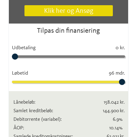
Klik her og Ansøg
Tilpas din finansiering
Udbetaling
0 kr.
Løbetid
96 mdr.
Lånebeløb:
158.042
kr.
Samlet kreditbeløb:
144.900
kr.
Debitorrente
(variabel)
:
6.9
%
ÅOP:
10.14
%
Samlede kreditomkostninger:
63.921
kr.