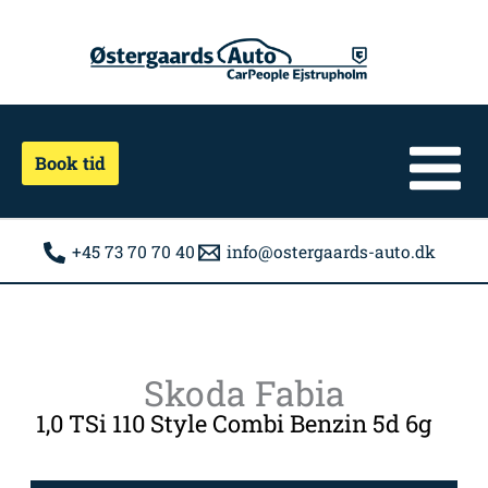
Gå
til
indholdet
Book tid
+45 73 70 70 40
info@ostergaards-auto.dk
Skoda Fabia
1,0 TSi 110 Style Combi Benzin 5d 6g