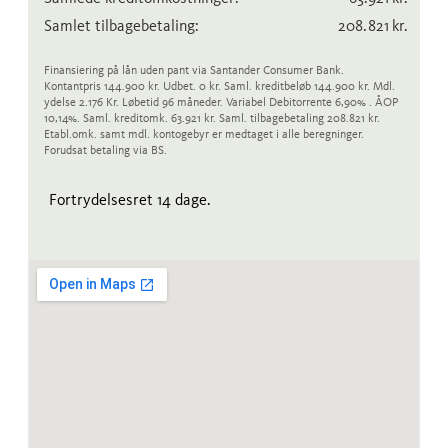
Samlet tilbagebetaling:
208.821
kr.
Finansiering på lån uden pant via Santander Consumer Bank.
Kontantpris 144.900 kr. Udbet. 0 kr. Saml. kreditbeløb 144.900 kr. Mdl.
ydelse 2.176 Kr. Løbetid 96 måneder. Variabel Debitorrente 6,90% . ÅOP
10,14%. Saml. kreditomk. 63.921 kr. Saml. tilbagebetaling 208.821 kr.
Etabl.omk. samt mdl. kontogebyr er medtaget i alle beregninger.
Forudsat betaling via BS.
Fortrydelsesret 14 dage.