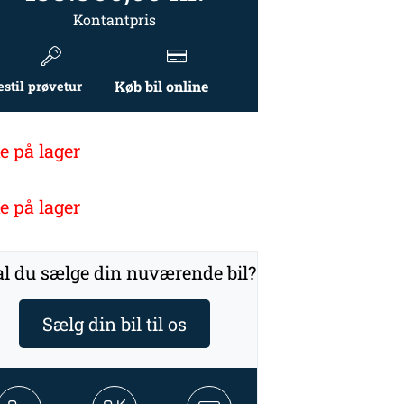
Kontantpris
Køb bil online
estil prøvetur
e på lager
e på lager
l du sælge din nuværende bil?
Sælg din bil til os