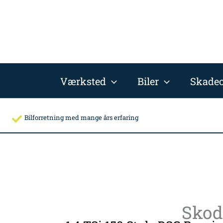
Gå
til
indholdet
Værksted
Biler
Skadec
Bilforretning med mange års erfaring
Skod