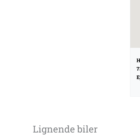
H
7
E
Lignende biler