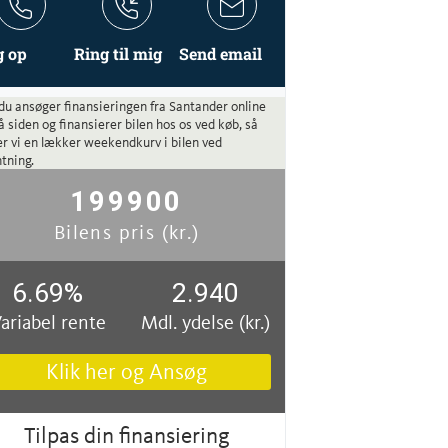
g op
Ring til mig
Send email
du ansøger finansieringen fra Santander online
å siden og finansierer bilen hos os ved køb, så
r vi en lækker weekendkurv i bilen ved
tning.
199900
Bilens pris (kr.)
6.69
%
2.940
ariabel rente
Mdl. ydelse (kr.)
Klik her og Ansøg
Tilpas din finansiering