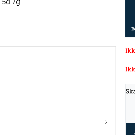
 5d 7g
B
Ikk
Ikk
Ska