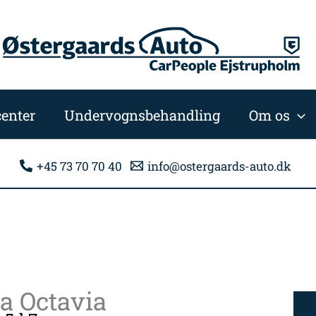
enter
Undervognsbehandling
Om os
+45 73 70 70 40
info@ostergaards-auto.dk
a Octavia