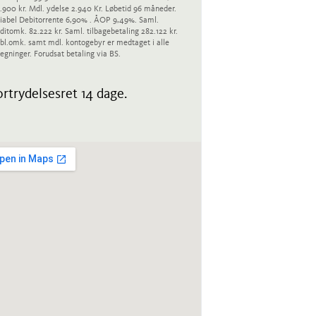
.900 kr. Mdl. ydelse 2.940 Kr. Løbetid 96 måneder.
iabel Debitorrente 6,90% . ÅOP 9,49%. Saml.
ditomk. 82.222 kr. Saml. tilbagebetaling 282.122 kr.
bl.omk. samt mdl. kontogebyr er medtaget i alle
egninger. Forudsat betaling via BS.
rtrydelsesret 14 dage.