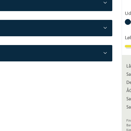
Ud
Lø
Lå
Sa
De
Å
Sa
Sa
Fin
Ba
Kon