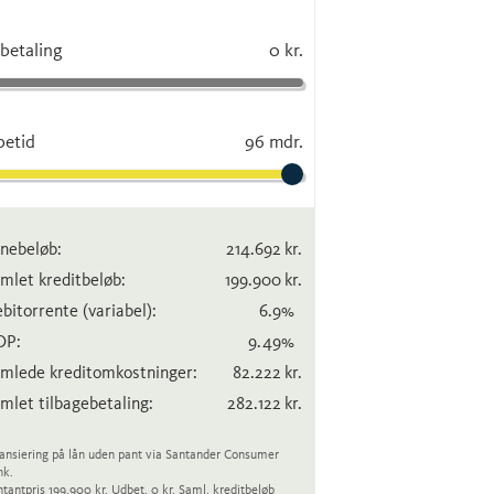
betaling
0 kr.
betid
96 mdr.
nebeløb:
214.692
kr.
mlet kreditbeløb:
199.900
kr.
bitorrente
(variabel)
:
6.9
%
OP:
9.49
%
mlede kreditomkostninger:
82.222
kr.
mlet tilbagebetaling:
282.122
kr.
ansiering på lån uden pant via Santander Consumer
nk.
tantpris 199.900 kr. Udbet. 0 kr. Saml. kreditbeløb