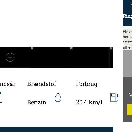
Rin
Hvis 
her p
sætte
afhen
ingsår
Brændstof
Forbrug
V
Benzin
20,4 km/l