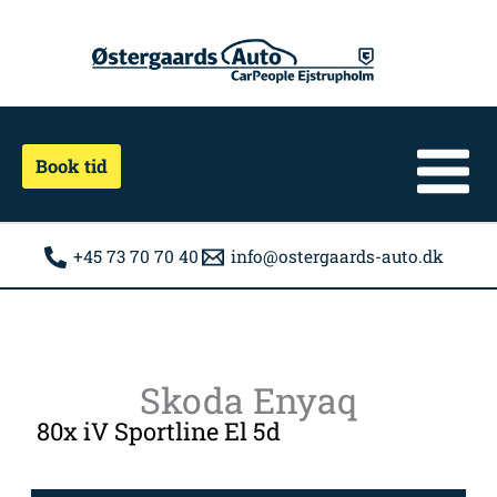
Gå
til
indholdet
Book tid
+45 73 70 70 40
info@ostergaards-auto.dk
Skoda Enyaq
80x iV Sportline El 5d