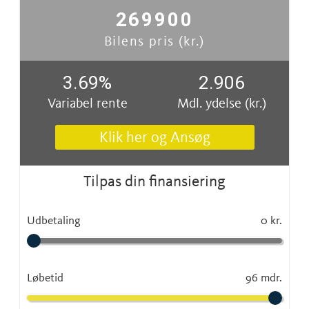
269900
Bilens pris (kr.)
3.69
%
2.906
Variabel rente
Mdl. ydelse (kr.)
Klik her og Ansøg
Tilpas din finansiering
Udbetaling
0 kr.
Løbetid
96 mdr.