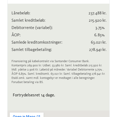
Lånebeløb:
237.488
kr.
Samlet kreditbeløb:
215.920
kr.
Debitorrente
(variabel)
:
3.75
%
ÅOP:
6.85
%
Samlede kreditomkostninger:
63.021
kr.
Samlet tilbagebetaling:
278.941
kr.
Finansiering på købekontrakt via Santander Consumer Bank.
Kontantpris 269.900 kr. Udbet. 53.980 kr. Saml. kreditbeløb 215.920 kr.
Mdl. ydelse 2.906 Kr. Løbetid 96 måneder. Variabel Debitorrente 3,75% .
ÅOP 6,85%. Saml. kreditomk. 63.021 kr. Saml. tilbagebetaling 278.941 kr.
Etabl.omk. samt mdl. kontogebyr er medtaget i alle beregninger.
Forudsat betaling via BS.
Fortrydelsesret 14 dage.