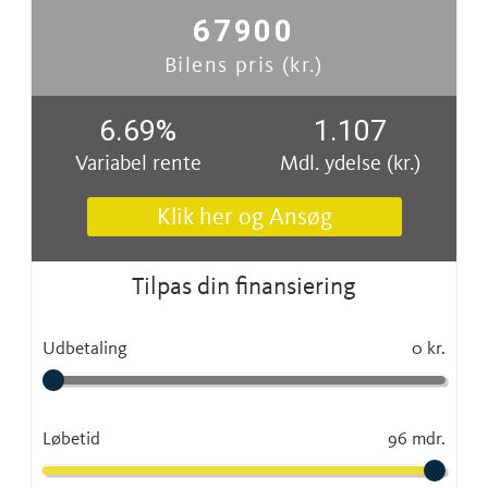
67900
Bilens pris (kr.)
6.69
%
1.107
Variabel rente
Mdl. ydelse (kr.)
Klik her og Ansøg
Tilpas din finansiering
Udbetaling
0 kr.
Løbetid
96 mdr.