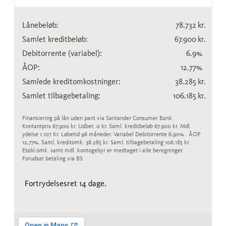
Lånebeløb:
78.732
kr.
Samlet kreditbeløb:
67.900
kr.
Debitorrente
(variabel)
:
6.9
%
ÅOP:
12.77
%
Samlede kreditomkostninger:
38.285
kr.
Samlet tilbagebetaling:
106.185
kr.
Finansiering på lån uden pant via Santander Consumer Bank.
Kontantpris 67.900 kr. Udbet. 0 kr. Saml. kreditbeløb 67.900 kr. Mdl.
ydelse 1.107 Kr. Løbetid 96 måneder. Variabel Debitorrente 6,90% . ÅOP
12,77%. Saml. kreditomk. 38.285 kr. Saml. tilbagebetaling 106.185 kr.
Etabl.omk. samt mdl. kontogebyr er medtaget i alle beregninger.
Forudsat betaling via BS.
Fortrydelsesret 14 dage.