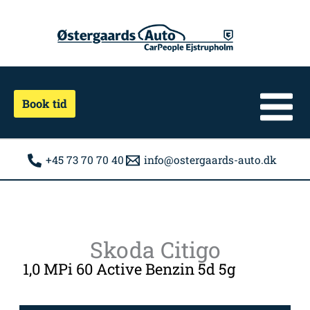
Gå
til
indholdet
Book tid
+45 73 70 70 40
info@ostergaards-auto.dk
Skoda Citigo
1,0 MPi 60 Active Benzin 5d 5g