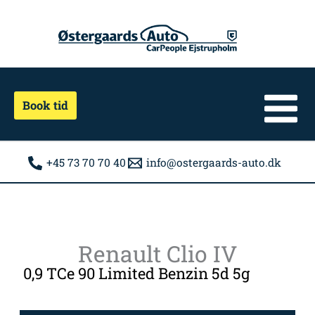
Gå
til
indholdet
Book tid
+45 73 70 70 40
info@ostergaards-auto.dk
Renault Clio IV
0,9 TCe 90 Limited Benzin 5d 5g