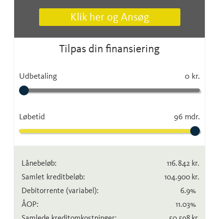
Klik her og Ansøg
Tilpas din finansiering
Udbetaling
0 kr.
Løbetid
96 mdr.
Lånebeløb:
116.842
kr.
Samlet kreditbeløb:
104.900
kr.
Debitorrente
(variabel)
:
6.9
%
ÅOP:
11.03
%
Samlede kreditomkostninger:
50.598
kr.