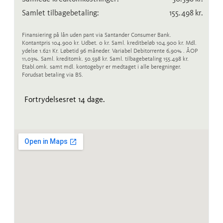
Samlet tilbagebetaling:
155.498
kr.
Finansiering på lån uden pant via Santander Consumer Bank.
Kontantpris 104.900 kr. Udbet. 0 kr. Saml. kreditbeløb 104.900 kr. Mdl.
ydelse 1.621 Kr. Løbetid 96 måneder. Variabel Debitorrente 6,90% . ÅOP
11,03%. Saml. kreditomk. 50.598 kr. Saml. tilbagebetaling 155.498 kr.
Etabl.omk. samt mdl. kontogebyr er medtaget i alle beregninger.
Forudsat betaling via BS.
Fortrydelsesret 14 dage.