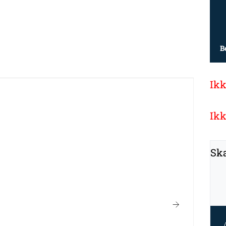
B
Ikk
Ikk
Ska