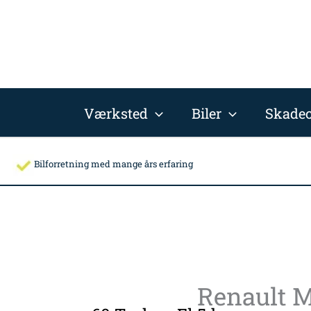
Gå
til
indholdet
Værksted
Biler
Skadec
Bilforretning med mange års erfaring
Renault 