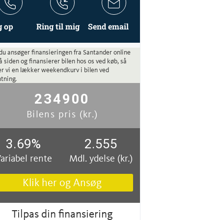
g op
Ring til mig
Send email
du ansøger finansieringen fra Santander online
å siden og finansierer bilen hos os ved køb, så
r vi en lækker weekendkurv i bilen ved
tning.
234900
Bilens pris (kr.)
3.69
%
2.555
ariabel rente
Mdl. ydelse (kr.)
Klik her og Ansøg
Tilpas din finansiering