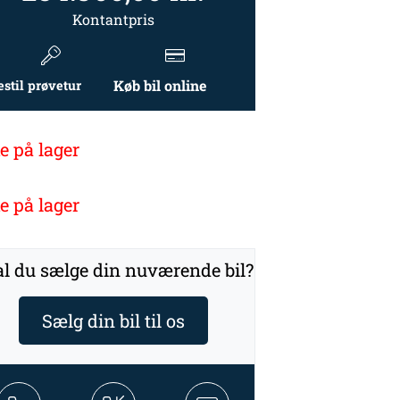
Kontantpris
Køb bil online
estil prøvetur
e på lager
e på lager
l du sælge din nuværende bil?
Sælg din bil til os