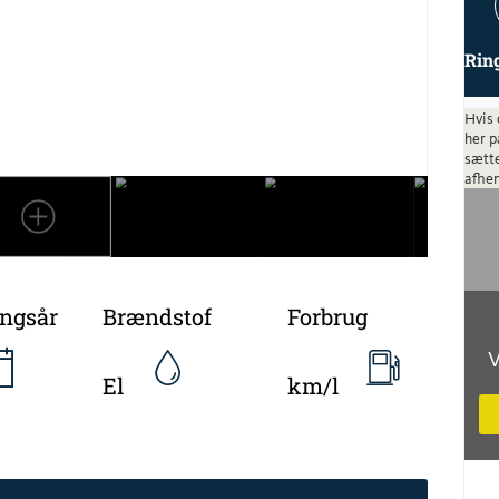
Rin
Hvis 
her p
sætte
afhen
ingsår
Brændstof
Forbrug
V
El
km/l