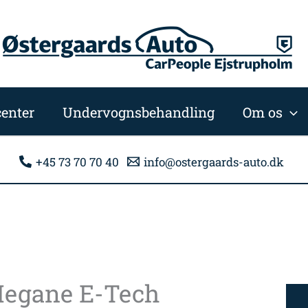
enter
Undervognsbehandling
Om os
+45 73 70 70 40
info@ostergaards-auto.dk
Megane E-Tech