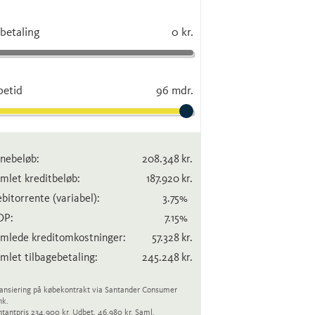
betaling
0 kr.
betid
96 mdr.
nebeløb:
208.348
kr.
mlet kreditbeløb:
187.920
kr.
bitorrente
(variabel)
:
3.75
%
OP:
7.15
%
mlede kreditomkostninger:
57.328
kr.
mlet tilbagebetaling:
245.248
kr.
ansiering på købekontrakt via Santander Consumer
nk.
tantpris 234.900 kr. Udbet. 46.980 kr. Saml.