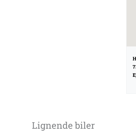
H
7
E
Lignende biler