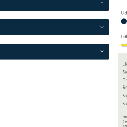
Ud
Lø
Lå
Sa
De
Å
Sa
Sa
Fin
Ba
Kon