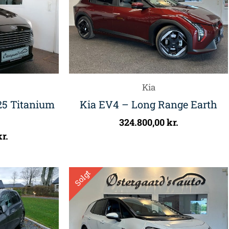
Kia
25 Titanium
Kia EV4 – Long Range Earth
324.800,00
kr.
kr.
Solgt