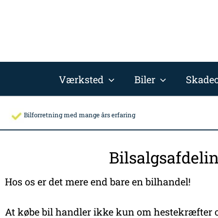
Gå
til
indholdet
Værksted
Biler
Skadec
Bilforretning med mange års erfaring
Bilsalgsafdeli
Hos os er det mere end bare en bilhandel!
At købe bil handler ikke kun om hestekræfter o