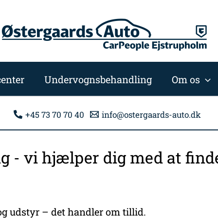
enter
Undervognsbehandling
Om os
+45 73 70 70 40
info@ostergaards-auto.dk
ng - vi hjælper dig med at fi
g udstyr – det handler om tillid.