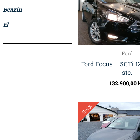
Benzin
El
Ford
Ford Focus – SCTi 1
stc.
132.900,00
Solgt