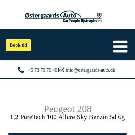
Gå
til
indholdet
Book tid
+45 73 70 70 40
info@ostergaards-auto.dk
Peugeot 208
1,2 PureTech 100 Allure Sky Benzin 5d 6g