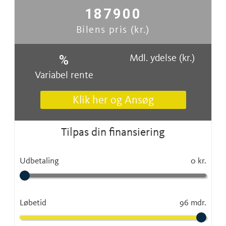
187900
Bilens pris (kr.)
Mdl. ydelse (kr.)
%
Variabel rente
Klik her og Ansøg
Tilpas din finansiering
Udbetaling
0 kr.
Løbetid
96 mdr.