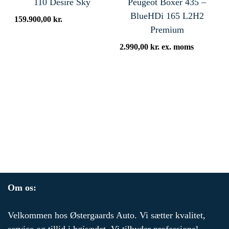
110 Desire Sky
Peugeot Boxer 435 –
BlueHDi 165 L2H2
159.900,00
kr.
Premium
2.990,00
kr.
ex. moms
Om os:
Velkommen hos Østergaards Auto. Vi sætter kvalitet,