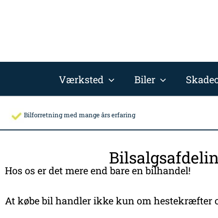
Gå
til
indholdet
Værksted
Biler
Skadec
Bilforretning med mange års erfaring
Bilsalgsafdeli
Hos os er det mere end bare en bilhandel!
At købe bil handler ikke kun om hestekræfter o