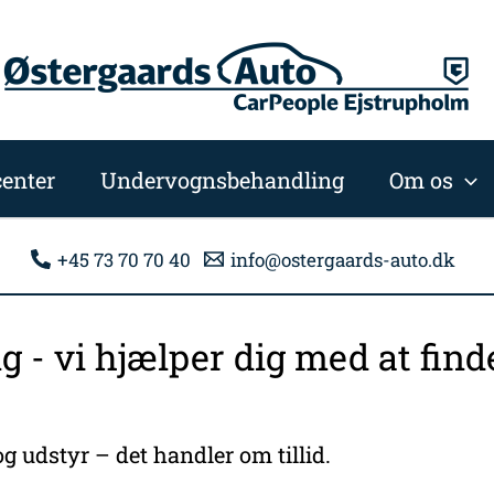
enter
Undervognsbehandling
Om os
+45 73 70 70 40
info@ostergaards-auto.dk
ng - vi hjælper dig med at fi
g udstyr – det handler om tillid.