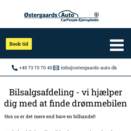
Gå
til
indholdet
Book tid
+45 73 70 70 40
info@ostergaards-auto.dk
Bilsalgsafdeling - vi hjælper
dig med at finde drømmebilen
Hos os er det mere end bare en bilhandel!