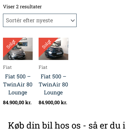
Sorteret
efter
Viser 2 resultater
seneste
Solgt
Solgt
Fiat
Fiat
Fiat 500 –
Fiat 500 –
TwinAir 80
TwinAir 80
Lounge
Lounge
84.900,00
kr.
84.900,00
kr.
Køb din bil hos os - så er du i