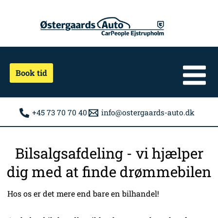
Gå
til
indholdet
Book tid
+45 73 70 70 40
info@ostergaards-auto.dk
Bilsalgsafdeling - vi hjælper
dig med at finde drømmebilen
Hos os er det mere end bare en bilhandel!