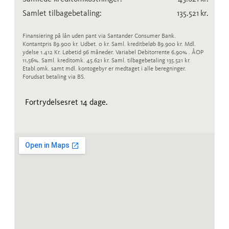
Samlet tilbagebetaling:
135.521
kr.
Finansiering på lån uden pant via Santander Consumer Bank.
Kontantpris 89.900 kr. Udbet. 0 kr. Saml. kreditbeløb 89.900 kr. Mdl.
ydelse 1.412 Kr. Løbetid 96 måneder. Variabel Debitorrente 6,90% . ÅOP
11,56%. Saml. kreditomk. 45.621 kr. Saml. tilbagebetaling 135.521 kr.
Etabl.omk. samt mdl. kontogebyr er medtaget i alle beregninger.
Forudsat betaling via BS.
Fortrydelsesret 14 dage.