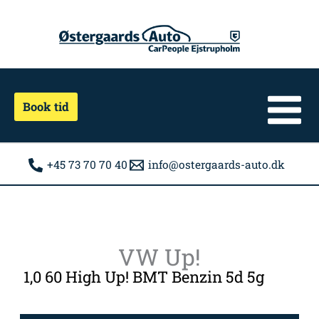
Gå
til
indholdet
Book tid
+45 73 70 70 40
info@ostergaards-auto.dk
VW Up!
1,0 60 High Up! BMT Benzin 5d 5g