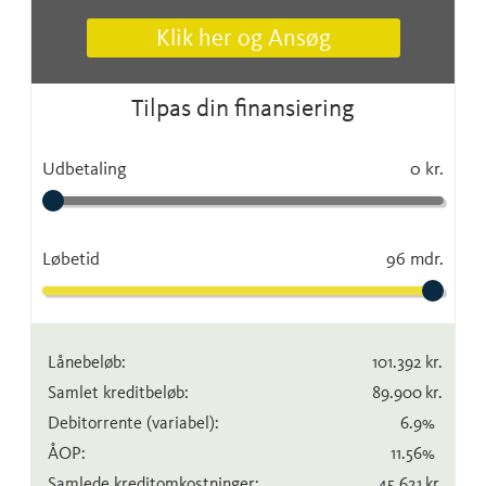
Klik her og Ansøg
Tilpas din finansiering
Udbetaling
0 kr.
Løbetid
96 mdr.
Lånebeløb:
101.392
kr.
Samlet kreditbeløb:
89.900
kr.
Debitorrente
(variabel)
:
6.9
%
ÅOP:
11.56
%
Samlede kreditomkostninger:
45.621
kr.