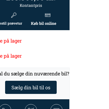
Kontantpris
Køb bil online
estil prøvetur
e på lager
e på lager
l du sælge din nuværende bil?
Sælg din bil til os