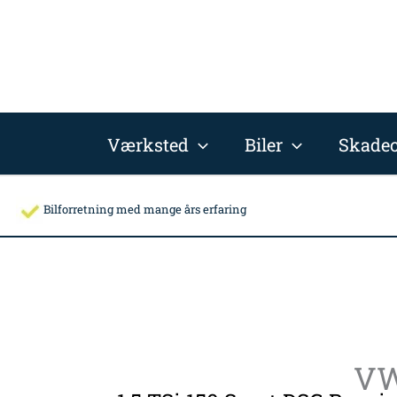
Gå
til
indholdet
Værksted
Biler
Skadec
Bilforretning med mange års erfaring
VW