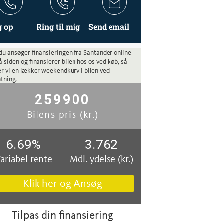
g op
Ring til mig
Send email
du ansøger finansieringen fra Santander online
å siden og finansierer bilen hos os ved køb, så
r vi en lækker weekendkurv i bilen ved
tning.
259900
Bilens pris (kr.)
6.69
%
3.762
ariabel rente
Mdl. ydelse (kr.)
Klik her og Ansøg
Tilpas din finansiering