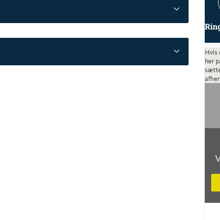
Rin
Hvis 
her p
sætte
afhen
V