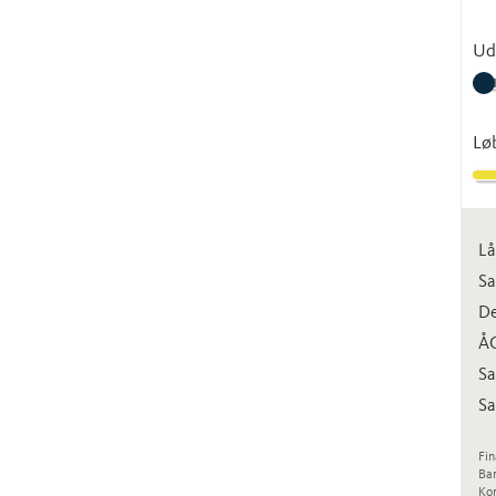
Ud
Lø
Lå
Sa
De
Å
Sa
Sa
Fin
Ba
Kon