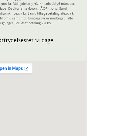
.900 kr. Mdl. ydelse 3.762 Kr. Løbetid 96 måneder.
iabel Debitorrente 6,90% . ÅOP 9,01%. Saml.
ditomk. 101.173 kr. Saml. tilbagebetaling 361.073 kr.
bl.omk. samt mdl. kontogebyr er medtaget i alle
egninger. Forudsat betaling via BS.
rtrydelsesret 14 dage.