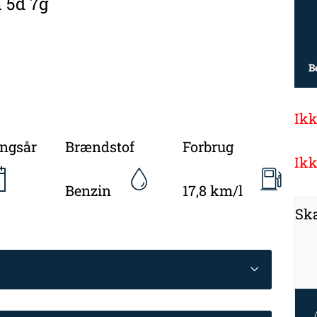
n 5d 7g
B
Ikk
ingsår
Brændstof
Forbrug
Ikk
Benzin
17,8 km/l
Ska