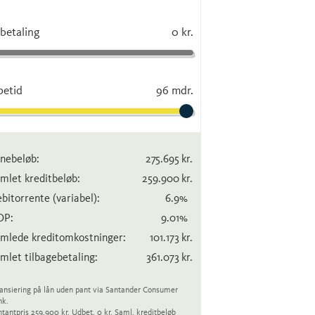
betaling
0 kr.
betid
96 mdr.
nebeløb:
275.695
kr.
mlet kreditbeløb:
259.900
kr.
bitorrente
(variabel)
:
6.9
%
OP:
9.01
%
mlede kreditomkostninger:
101.173
kr.
mlet tilbagebetaling:
361.073
kr.
ansiering på lån uden pant via Santander Consumer
nk.
tantpris 259.900 kr. Udbet. 0 kr. Saml. kreditbeløb