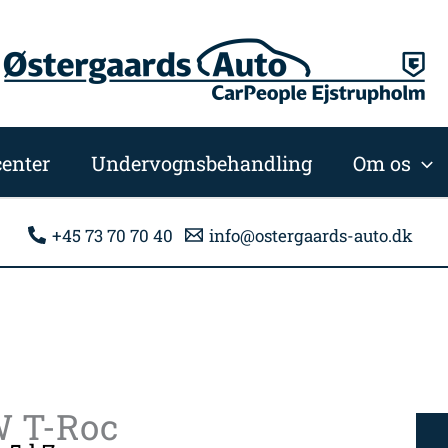
enter
Undervognsbehandling
Om os
+45 73 70 70 40
info@ostergaards-auto.dk
 T-Roc