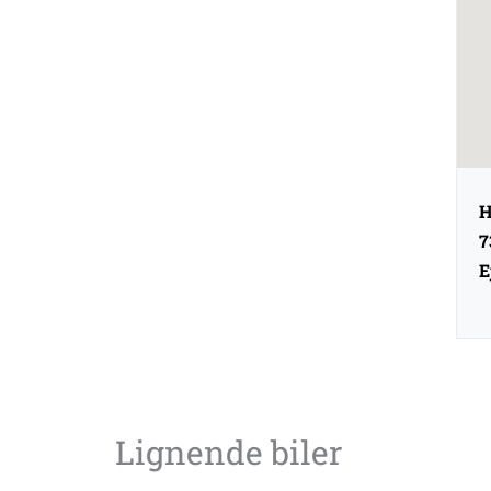
H
7
E
Lignende biler