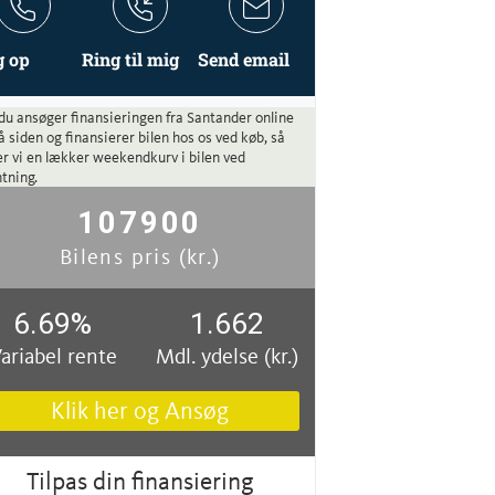
g op
Ring til mig
Send email
du ansøger finansieringen fra Santander online
å siden og finansierer bilen hos os ved køb, så
r vi en lækker weekendkurv i bilen ved
tning.
107900
Bilens pris (kr.)
6.69
%
1.662
ariabel rente
Mdl. ydelse (kr.)
Klik her og Ansøg
Tilpas din finansiering