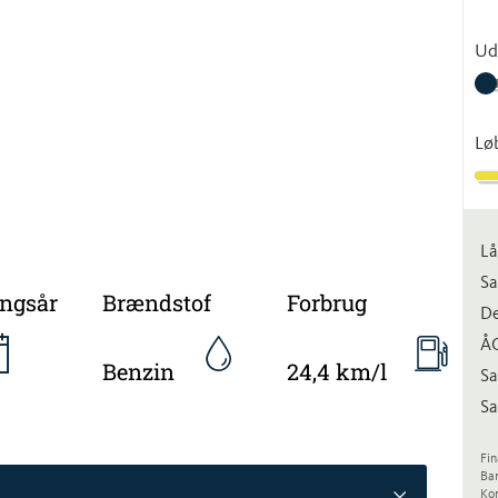
Ud
Lø
Lå
Sa
ingsår
Brændstof
Forbrug
De
Å
Benzin
24,4 km/l
Sa
Sa
Fin
Ba
Kon