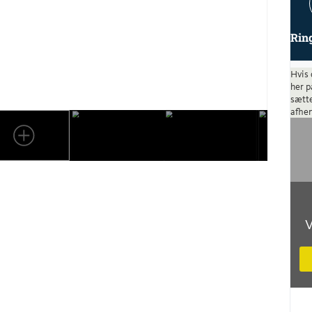
Rin
Hvis 
her p
sætte
afhen
V