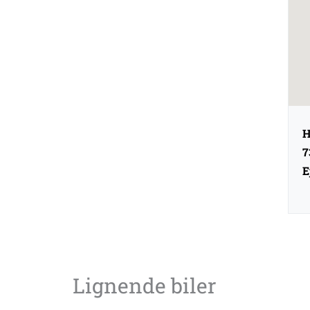
H
7
E
Lignende biler