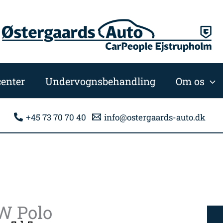
enter
Undervognsbehandling
Om os
+45 73 70 70 40
info@ostergaards-auto.dk
W Polo