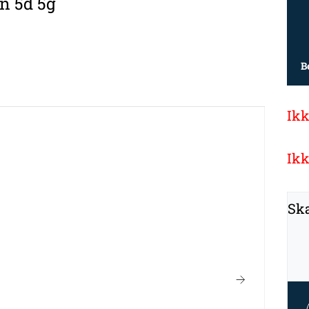
n 5d 5g
B
Ikk
Ikk
Ska