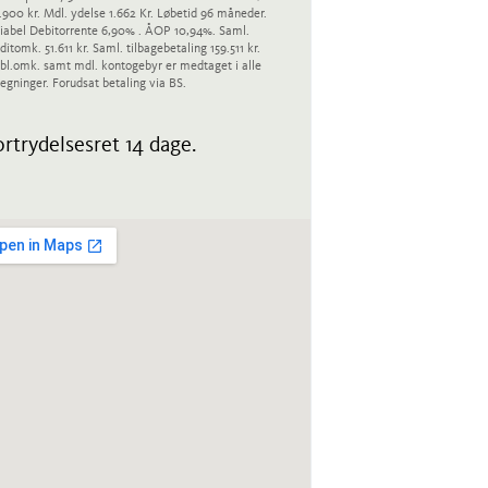
.900 kr. Mdl. ydelse 1.662 Kr. Løbetid 96 måneder.
iabel Debitorrente 6,90% . ÅOP 10,94%. Saml.
ditomk. 51.611 kr. Saml. tilbagebetaling 159.511 kr.
bl.omk. samt mdl. kontogebyr er medtaget i alle
egninger. Forudsat betaling via BS.
rtrydelsesret 14 dage.