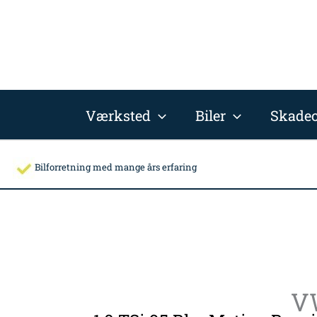
Gå
til
indholdet
Værksted
Biler
Skadec
Bilforretning med mange års erfaring
V