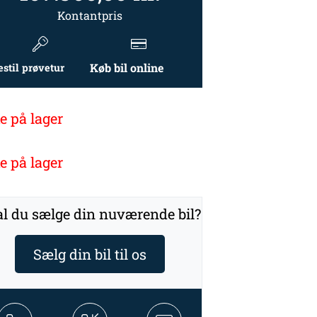
Kontantpris
Køb bil online
estil prøvetur
e på lager
e på lager
l du sælge din nuværende bil?
Sælg din bil til os