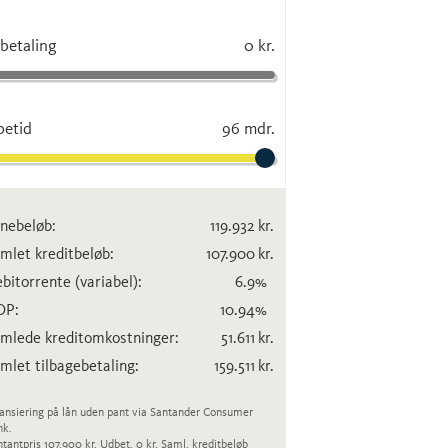
betaling
0 kr.
betid
96 mdr.
nebeløb:
119.932
kr.
mlet kreditbeløb:
107.900
kr.
bitorrente
(variabel)
:
6.9
%
OP:
10.94
%
mlede kreditomkostninger:
51.611
kr.
mlet tilbagebetaling:
159.511
kr.
ansiering på lån uden pant via Santander Consumer
nk.
tantpris 107.900 kr. Udbet. 0 kr. Saml. kreditbeløb