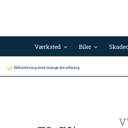
Gå
til
indholdet
Værksted
Biler
Skadec
Bilforretning med mange års erfaring
V