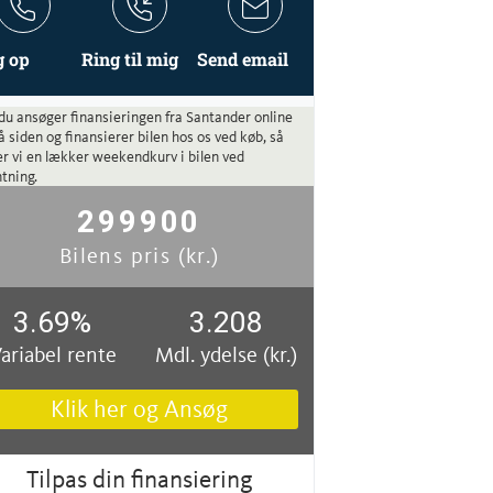
g op
Ring til mig
Send email
du ansøger finansieringen fra Santander online
å siden og finansierer bilen hos os ved køb, så
r vi en lækker weekendkurv i bilen ved
tning.
299900
Bilens pris (kr.)
3.69
%
3.208
ariabel rente
Mdl. ydelse (kr.)
Klik her og Ansøg
Tilpas din finansiering