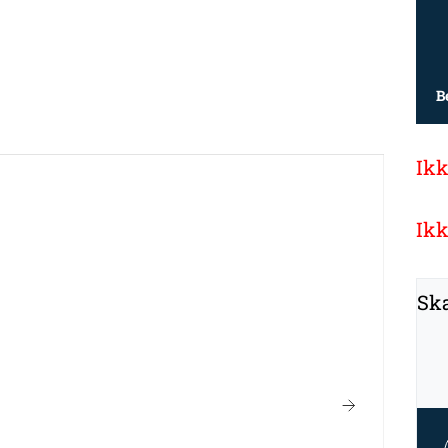
B
Ikk
Ikk
Ska