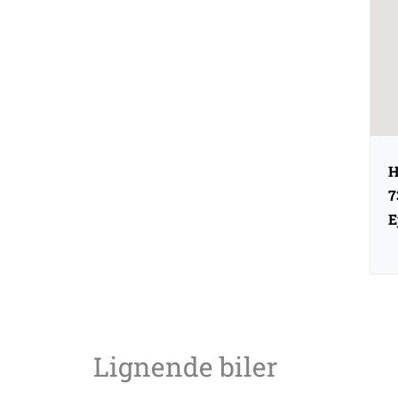
H
7
E
Lignende biler