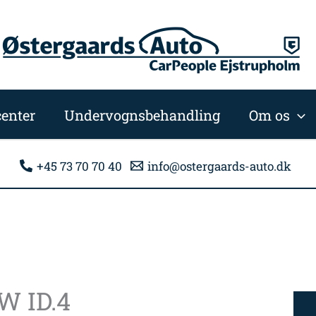
enter
Undervognsbehandling
Om os
+45 73 70 70 40
info@ostergaards-auto.dk
W ID.4