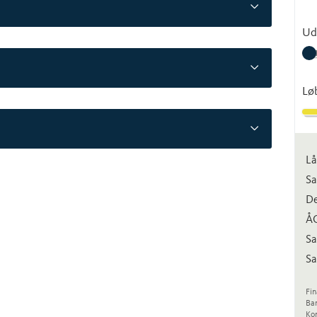
Ud
Lø
Lå
Sa
De
Å
Sa
Sa
Fin
Ba
Kon