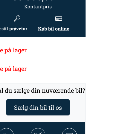
Kontantpris
Køb bil online
estil prøvetur
e på lager
e på lager
l du sælge din nuværende bil?
Sælg din bil til os