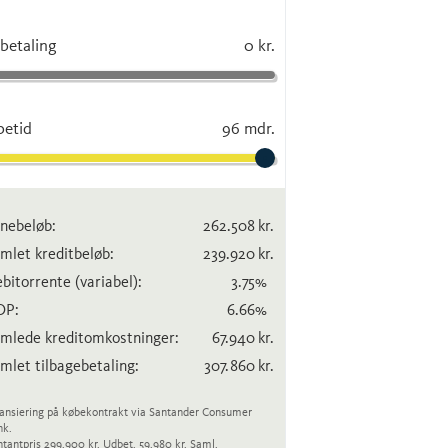
betaling
0 kr.
betid
96 mdr.
nebeløb:
262.508
kr.
mlet kreditbeløb:
239.920
kr.
bitorrente
(variabel)
:
3.75
%
OP:
6.66
%
mlede kreditomkostninger:
67.940
kr.
mlet tilbagebetaling:
307.860
kr.
ansiering på købekontrakt via Santander Consumer
nk.
tantpris 299.900 kr. Udbet. 59.980 kr. Saml.