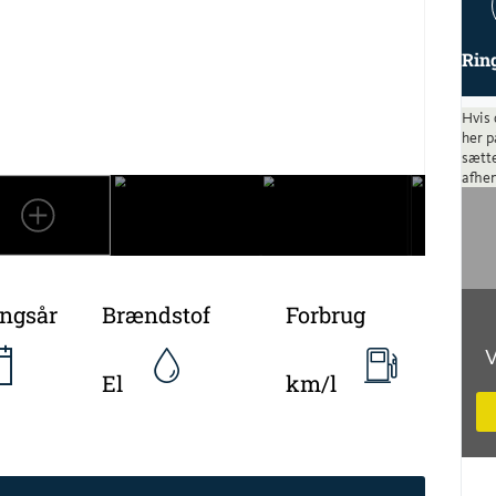
Rin
Hvis 
her p
sætte
afhen
ingsår
Brændstof
Forbrug
V
El
km/l