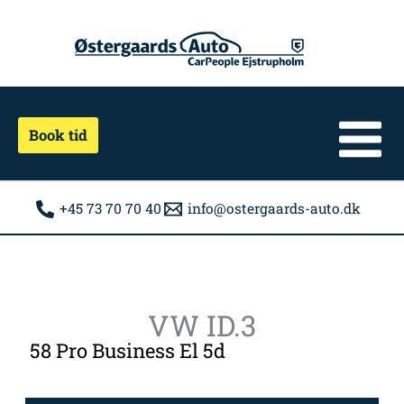
Gå
til
indholdet
Book tid
+45 73 70 70 40
info@ostergaards-auto.dk
VW ID.3
58 Pro Business El 5d