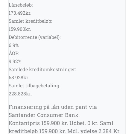
Lånebeløb:
173.492
kr.
Samlet kreditbeløb:
159.900
kr.
Debitorrente
(variabel)
:
6.9
%
ÅOP:
9.92
%
Samlede kreditomkostninger:
68.928
kr.
Samlet tilbagebetaling:
228.828
kr.
Finansiering på lån uden pant via
Santander Consumer Bank.
Kontantpris 159.900 kr. Udbet. 0 kr. Saml.
kreditbeløb 159.900 kr. Mdl. ydelse 2.384 Kr.