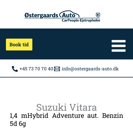
Gå
til
indholdet
Book tid
+45 73 70 70 40
info@ostergaards-auto.dk
Suzuki Vitara
1,4 mHybrid Adventure aut. Benzin
5d 6g