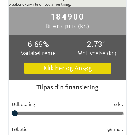
weekendkurv i bilen ved afhentning.
184900
Bilens pris (kr.)
6.69
%
2.731
Variabel rente
Mdl. ydelse (kr.)
Klik her og Ansøg
Tilpas din finansiering
Udbetaling
0 kr.
Løbetid
96 mdr.