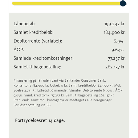
Lånebeløb:
199.242
kr.
Samlet kreditbeløb:
184.900
kr.
Debitorrente
(variabel)
:
6.9
%
ÅOP:
9.63
%
Samlede kreditomkostninger:
77.237
kr.
Samlet tilbagebetaling:
262.137
kr.
Finansiering på lån uden pant via Santander Consumer Bank.
Kontantpris 184.900 kr. Udbet. 0 kr. Saml. kreditbeløb 184.900 kr. Mdl.
ydelse 2.731 Kr. Løbetid 96 måneder. Variabel Debitorrente 6,90% . ÅOP
9,63%. Saml. kreditomk. 77.237 kr. Saml. tilbagebetaling 262.137 kr.
Etabl.omk. samt mdl. kontogebyr er medtaget i alle beregninger.
Forudsat betaling via BS.
Fortrydelsesret 14 dage.