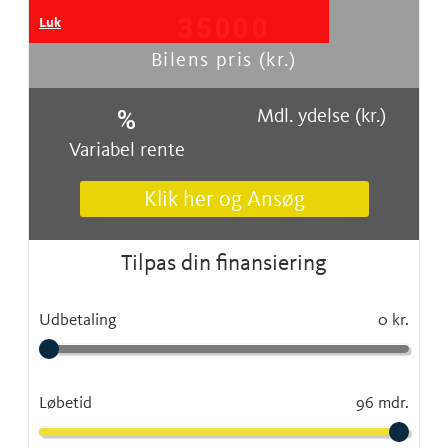
35000
Luk
Bilens pris (kr.)
Mdl. ydelse (kr.)
%
Variabel rente
Klik her og Ansøg
Tilpas din finansiering
Udbetaling
0 kr.
Løbetid
96 mdr.