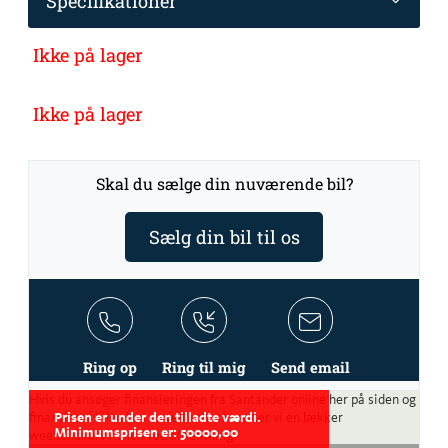
Specifikationer
Ikke på lager
Ikke på lager
Skal du sælge din nuværende bil?
Sælg din bil til os
Ring op
Ring til mig
Send email
Hvis du ansøger finansieringen fra Santander online her på siden og
finansierer bilen hos os ved køb, så sætter vi en lækker
Prisen er under den tilladte værdi.
Minimumsprisen er: 50000,00
weekendkurv i bilen ved afhentning.