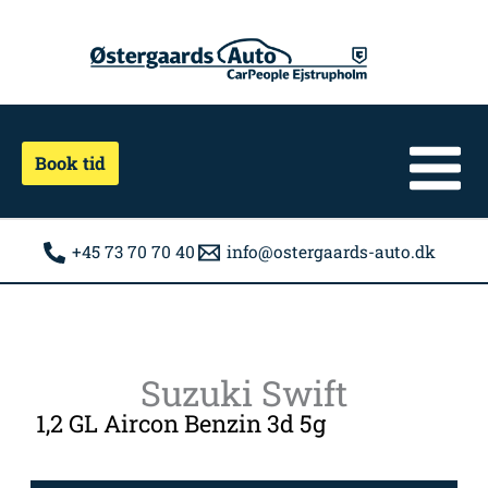
Gå
til
indholdet
Book tid
+45 73 70 70 40
info@ostergaards-auto.dk
Suzuki Swift
1,2 GL Aircon Benzin 3d 5g