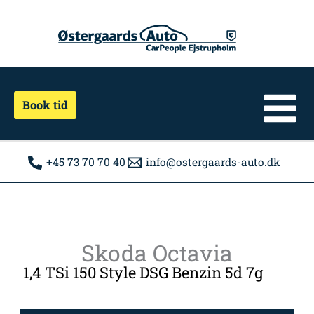
Gå
til
indholdet
Book tid
+45 73 70 70 40
info@ostergaards-auto.dk
Skoda Octavia
1,4 TSi 150 Style DSG Benzin 5d 7g