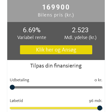
169900
Bilens pris (kr.)
6.69
%
2.523
Variabel rente
Mdl. ydelse (kr.)
Klik her og Ansøg
Tilpas din finansiering
Udbetaling
0 kr.
Løbetid
96 mdr.