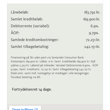
Lånebeløb:
183.792
kr.
Samlet kreditbeløb:
169.900
kr.
Debitorrente
(variabel)
:
6.9
%
ÅOP:
9.79
%
Samlede kreditomkostninger:
72.251
kr.
Samlet tilbagebetaling:
242.151
kr.
Finansiering på lån uden pant via Santander Consumer Bank.
Kontantpris 169.900 kr. Udbet. 0 kr. Saml. kreditbeløb 169.900 kr. Mdl.
ydelse 2.523 Kr. Løbetid 96 måneder. Variabel Debitorrente 6,90% . ÅOP
9,79%. Saml. kreditomk. 72.251 kr. Saml. tilbagebetaling 242.151 kr.
Etabl.omk. samt mdl. kontogebyr er medtaget i alle beregninger.
Forudsat betaling via BS.
Fortrydelsesret 14 dage.