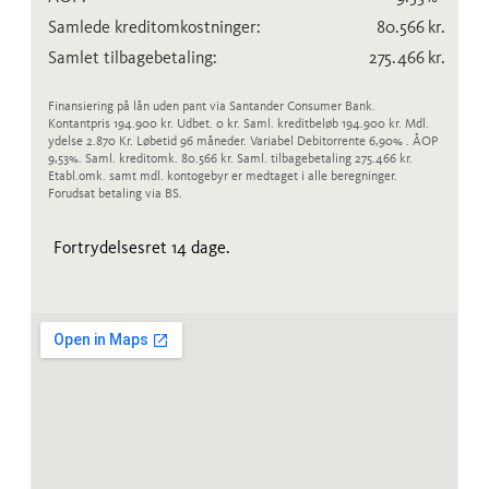
Samlede kreditomkostninger:
80.566
kr.
Samlet tilbagebetaling:
275.466
kr.
Finansiering på lån uden pant via Santander Consumer Bank.
Kontantpris 194.900 kr. Udbet. 0 kr. Saml. kreditbeløb 194.900 kr. Mdl.
ydelse 2.870 Kr. Løbetid 96 måneder. Variabel Debitorrente 6,90% . ÅOP
9,53%. Saml. kreditomk. 80.566 kr. Saml. tilbagebetaling 275.466 kr.
Etabl.omk. samt mdl. kontogebyr er medtaget i alle beregninger.
Forudsat betaling via BS.
Fortrydelsesret 14 dage.