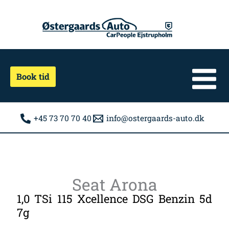
Gå
til
indholdet
Book tid
+45 73 70 70 40
info@ostergaards-auto.dk
Seat Arona
1,0 TSi 115 Xcellence DSG Benzin 5d
7g