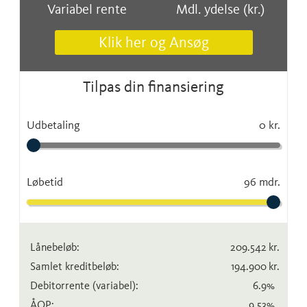
Variabel rente
Mdl. ydelse (kr.)
Klik her og Ansøg
Tilpas din finansiering
Udbetaling
0 kr.
Løbetid
96 mdr.
Lånebeløb:
209.542
kr.
Samlet kreditbeløb:
194.900
kr.
Debitorrente
(variabel)
:
6.9
%
ÅOP:
9.53
%