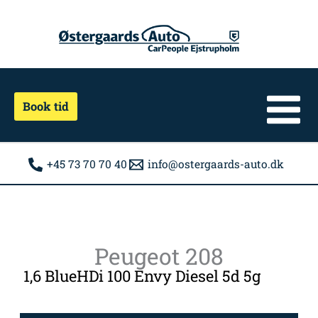
Gå
til
indholdet
Book tid
+45 73 70 70 40
info@ostergaards-auto.dk
Peugeot 208
1,6 BlueHDi 100 Envy Diesel 5d 5g