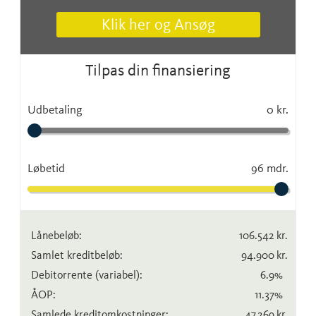
Klik her og Ansøg
Tilpas din finansiering
Udbetaling
0 kr.
Løbetid
96 mdr.
Lånebeløb:
106.542
kr.
Samlet kreditbeløb:
94.900
kr.
Debitorrente
(variabel)
:
6.9
%
ÅOP:
11.37
%
Samlede kreditomkostninger:
47.269
kr.