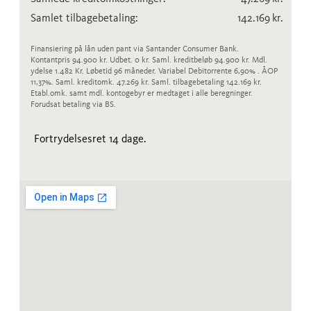
Samlet tilbagebetaling:
142.169
kr.
Finansiering på lån uden pant via Santander Consumer Bank.
Kontantpris 94.900 kr. Udbet. 0 kr. Saml. kreditbeløb 94.900 kr. Mdl.
ydelse 1.482 Kr. Løbetid 96 måneder. Variabel Debitorrente 6,90% . ÅOP
11,37%. Saml. kreditomk. 47.269 kr. Saml. tilbagebetaling 142.169 kr.
Etabl.omk. samt mdl. kontogebyr er medtaget i alle beregninger.
Forudsat betaling via BS.
Fortrydelsesret 14 dage.