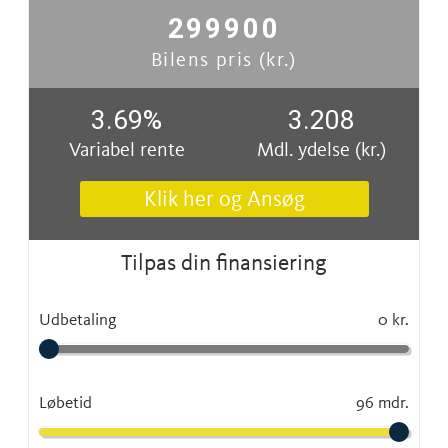
299900
Bilens pris (kr.)
3.69
%
3.208
Variabel rente
Mdl. ydelse (kr.)
Klik her og Ansøg
Tilpas din finansiering
Udbetaling
0 kr.
Løbetid
96 mdr.