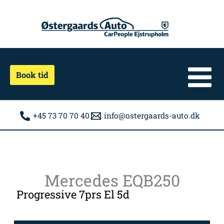
Gå
til
indholdet
Book tid
+45 73 70 70 40
info@ostergaards-auto.dk
Mercedes EQB250
Progressive 7prs El 5d