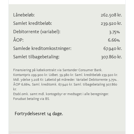
Lånebeløb:
262.508
kr.
Samlet kreditbeløb:
239.920
kr.
Debitorrente
(variabel)
:
3.75
%
ÅOP:
6.66
%
Samlede kreditomkostninger:
67.940
kr.
Samlet tilbagebetaling:
307.860
kr.
Finansiering på købekontrakt via Santander Consumer Bank.
Kontantpris 299.900 kr. Udbet. 59.980 kr. Saml. kreditbeløb 239.920 kr.
Mdl. ydelse 3.208 Kr. Løbetid 96 måneder. Variabel Debitorrente 3,75% .
ÅOP 6,66%. Saml. kreditomk. 67.940 kr. Saml. tilbagebetaling 307.860
kr.
Etabl.omk. samt mdl. kontogebyr er medtaget i alle beregninger.
Forudsat betaling via BS.
Fortrydelsesret 14 dage.