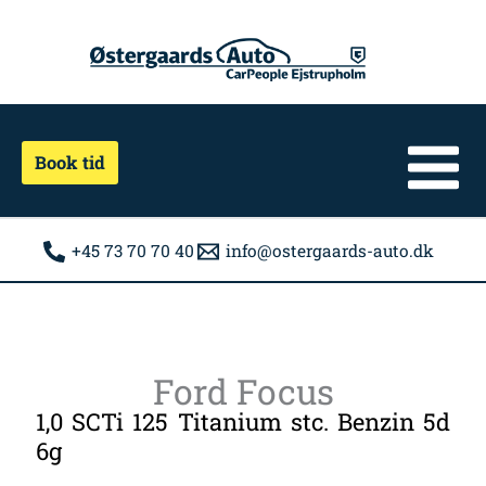
Gå
til
indholdet
Book tid
+45 73 70 70 40
info@ostergaards-auto.dk
Ford Focus
1,0 SCTi 125 Titanium stc. Benzin 5d
6g