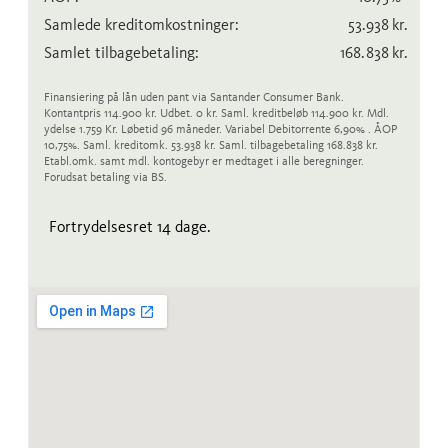
Samlede kreditomkostninger:
53.938
kr.
Samlet tilbagebetaling:
168.838
kr.
Finansiering på lån uden pant via Santander Consumer Bank.
Kontantpris 114.900 kr. Udbet. 0 kr. Saml. kreditbeløb 114.900 kr. Mdl.
ydelse 1.759 Kr. Løbetid 96 måneder. Variabel Debitorrente 6,90% . ÅOP
10,75%. Saml. kreditomk. 53.938 kr. Saml. tilbagebetaling 168.838 kr.
Etabl.omk. samt mdl. kontogebyr er medtaget i alle beregninger.
Forudsat betaling via BS.
Fortrydelsesret 14 dage.