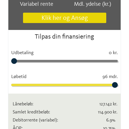
Variabel rente
Mdl. ydelse (kr.)
Klik her og Ansøg
Tilpas din finansiering
Udbetaling
0 kr.
Løbetid
96 mdr.
Lånebeløb:
127.142
kr.
Samlet kreditbeløb:
114.900
kr.
Debitorrente
(variabel)
:
6.9
%
ÅOP:
10.75
%