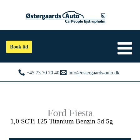
Gå
til
indholdet
Book tid
+45 73 70 70 40
info@ostergaards-auto.dk
Ford Fiesta
1,0 SCTi 125 Titanium Benzin 5d 5g