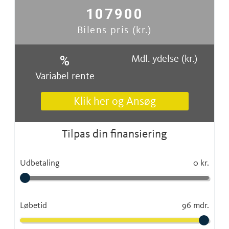
107900
Bilens pris (kr.)
Mdl. ydelse (kr.)
%
Variabel rente
Klik her og Ansøg
Tilpas din finansiering
Udbetaling
0 kr.
Løbetid
96 mdr.