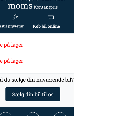
moms
Kontantpris
Køb bil online
estil prøvetur
e på lager
e på lager
l du sælge din nuværende bil?
Sælg din bil til os