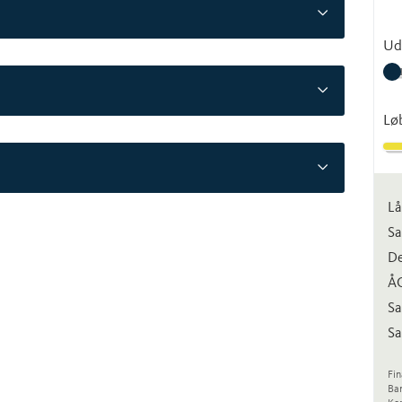
Ud
Lø
Lå
Sa
De
Å
Sa
Sa
Fin
Ba