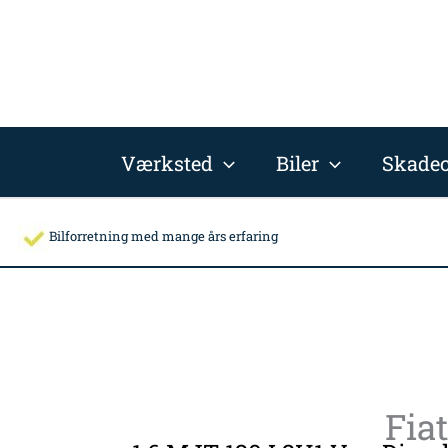
Gå
til
indholdet
Værksted
Biler
Skadec
Bilforretning med mange års erfaring
Fia