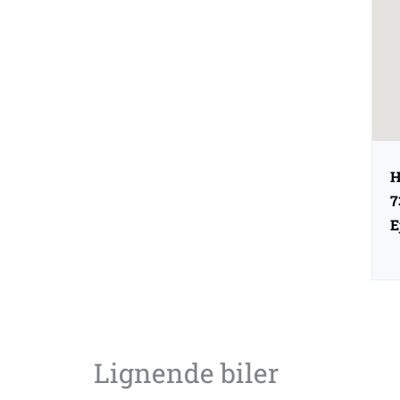
H
7
E
Lignende biler