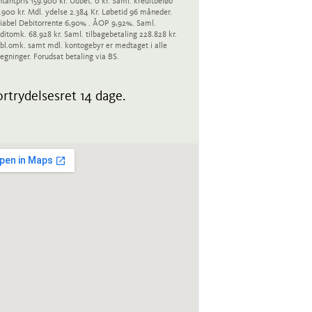
tantpris 159.900 kr. Udbet. 0 kr. Saml. kreditbeløb
.900 kr. Mdl. ydelse 2.384 Kr. Løbetid 96 måneder.
iabel Debitorrente 6,90% . ÅOP 9,92%. Saml.
ditomk. 68.928 kr. Saml. tilbagebetaling 228.828 kr.
bl.omk. samt mdl. kontogebyr er medtaget i alle
egninger. Forudsat betaling via BS.
rtrydelsesret 14 dage.