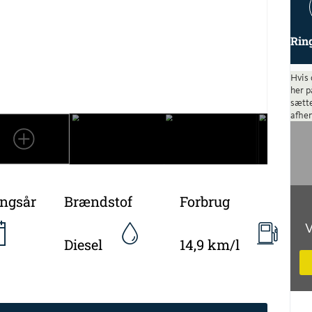
Rin
Hvis 
her p
sætte
afhen
ingsår
Brændstof
Forbrug
V
Diesel
14,9 km/l