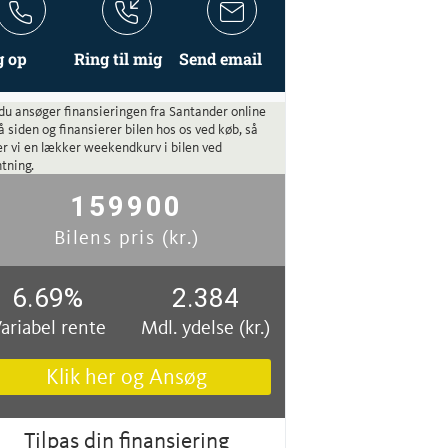
g op
Ring til mig
Send email
du ansøger finansieringen fra Santander online
å siden og finansierer bilen hos os ved køb, så
r vi en lækker weekendkurv i bilen ved
tning.
159900
Bilens pris (kr.)
6.69
%
2.384
ariabel rente
Mdl. ydelse (kr.)
Klik her og Ansøg
Tilpas din finansiering