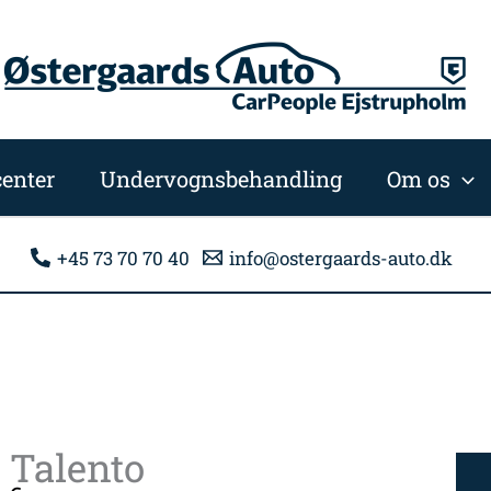
enter
Undervognsbehandling
Om os
+45 73 70 70 40
info@ostergaards-auto.dk
t Talento