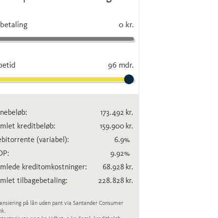
betaling
0 kr.
betid
96 mdr.
nebeløb:
173.492
kr.
mlet kreditbeløb:
159.900
kr.
bitorrente
(variabel)
:
6.9
%
OP:
9.92
%
mlede kreditomkostninger:
68.928
kr.
mlet tilbagebetaling:
228.828
kr.
ansiering på lån uden pant via Santander Consumer
nk.