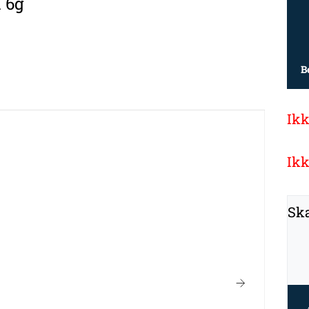
 6g
B
Ikk
Ikk
Ska