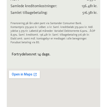
Samlede kreditomkostninger:
136.481
kr.
Samlet tilbagebetaling:
516.381
kr.
Finansiering på lån uden pant via Santander Consumer Bank.
Kontantpris 379.900 kr. Udbet. 0 kr. Saml. kreditbeløb 379.900 kr. Mdl.
ydelse 5.379 Kr. Løbetid 96 måneder. Variabel Debitorrente 6,90% . ÅOP
8,35%. Saml. kreditomk. 136.481 kr. Saml. tilbagebetaling 516.381 kr.
Etabl.omk. samt mdl. kontogebyr er medtaget i alle beregninger.
Forudsat betaling via BS.
Fortrydelsesret 14 dage.