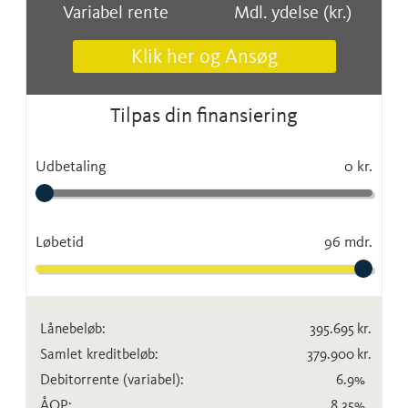
Variabel rente
Mdl. ydelse (kr.)
Klik her og Ansøg
Tilpas din finansiering
Udbetaling
0 kr.
Løbetid
96 mdr.
Lånebeløb:
395.695
kr.
Samlet kreditbeløb:
379.900
kr.
Debitorrente
(variabel)
:
6.9
%
ÅOP:
8.35
%