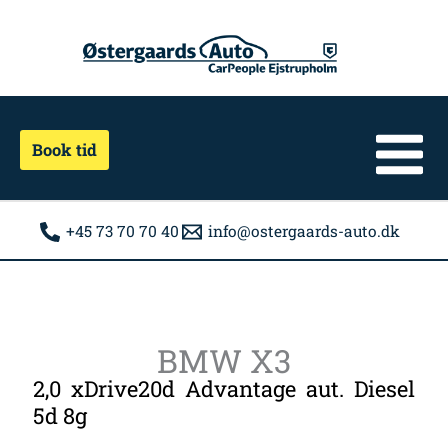
Gå
til
indholdet
Book tid
+45 73 70 70 40
info@ostergaards-auto.dk
BMW X3
2,0 xDrive20d Advantage aut. Diesel
5d 8g