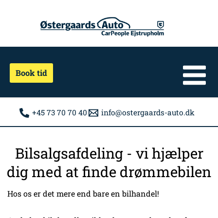
Gå
til
indholdet
Book tid
+45 73 70 70 40
info@ostergaards-auto.dk
Bilsalgsafdeling - vi hjælper
dig med at finde drømmebilen
Hos os er det mere end bare en bilhandel!