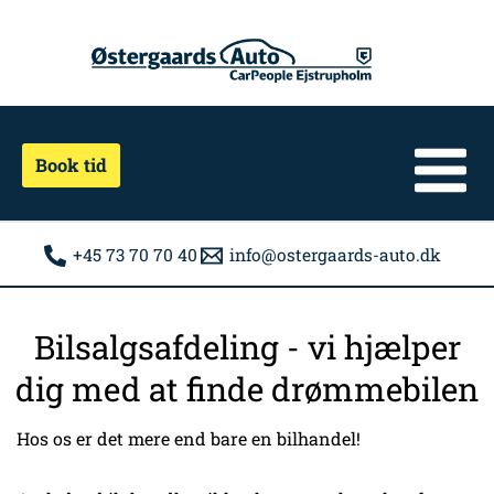
Gå
til
indholdet
Book tid
+45 73 70 70 40
info@ostergaards-auto.dk
Bilsalgsafdeling - vi hjælper
dig med at finde drømmebilen
Hos os er det mere end bare en bilhandel!