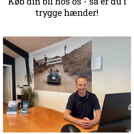
Køb din bil hos os - så er du i
trygge hænder!