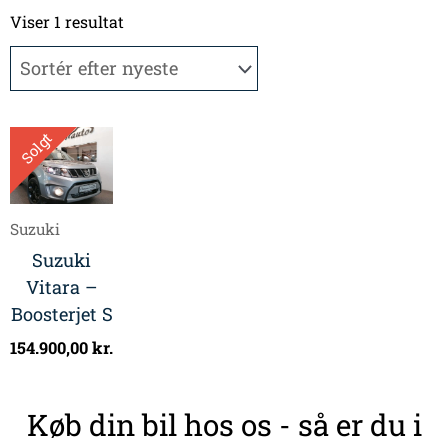
Viser 1 resultat
Solgt
Suzuki
Suzuki
Vitara –
Boosterjet S
154.900,00
kr.
Køb din bil hos os - så er du i