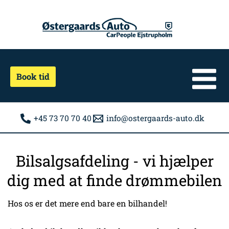
Gå
til
indholdet
Book tid
+45 73 70 70 40
info@ostergaards-auto.dk
Bilsalgsafdeling - vi hjælper
dig med at finde drømmebilen
Hos os er det mere end bare en bilhandel!