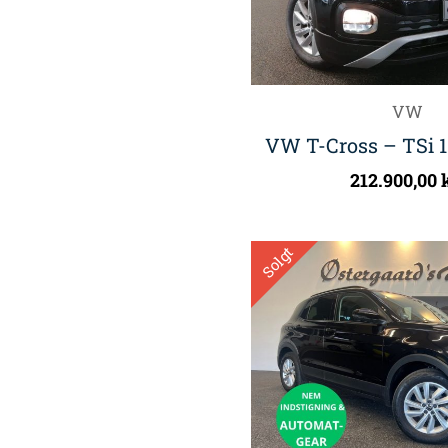
VW
VW T-Cross – TSi 1
212.900,00
Solgt