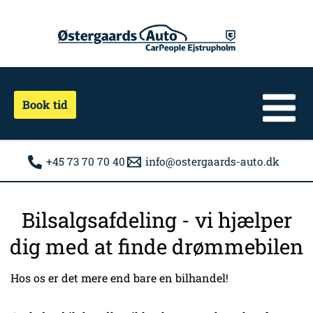
Gå
til
indholdet
Book tid
+45 73 70 70 40
info@ostergaards-auto.dk
Bilsalgsafdeling - vi hjælper
dig med at finde drømmebilen
Hos os er det mere end bare en bilhandel!