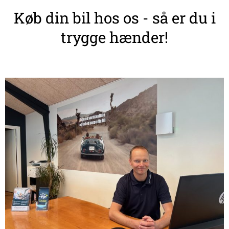
Køb din bil hos os - så er du i
trygge hænder!