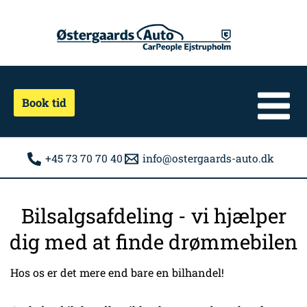
Gå
til
indholdet
Book tid
+45 73 70 70 40
info@ostergaards-auto.dk
Bilsalgsafdeling - vi hjælper
dig med at finde drømmebilen
Hos os er det mere end bare en bilhandel!