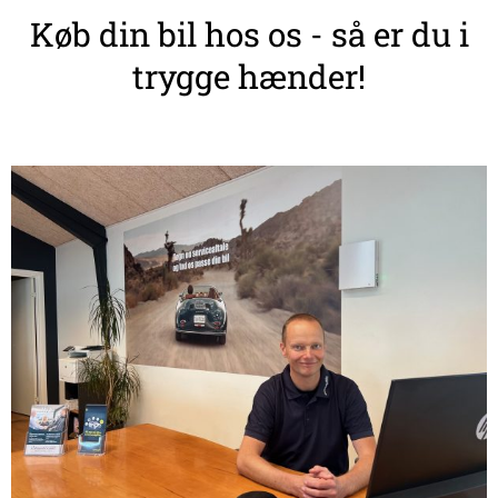
Køb din bil hos os - så er du i
trygge hænder!